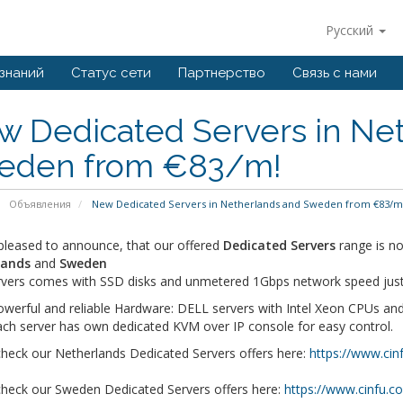
Русский
 знаний
Статус сети
Партнерство
Связь с нами
w Dedicated Servers in Ne
eden from €83/m!
Объявления
New Dedicated Servers in Netherlands and Sweden from €83/m
pleased to announce, that our offered
Dedicated Servers
range is n
lands
and
Sweden
vers comes with SSD disks and unmetered 1Gbps network speed jus
werful and reliable Hardware: DELL servers with Intel Xeon CPUs and
ch server has own dedicated KVM over IP console for easy control.
check our Netherlands Dedicated Servers offers here:
https://www.c
check our Sweden Dedicated Servers offers here:
https://www.cinfu