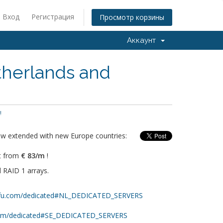
Вход
Регистрация
Просмотр корзины
Аккаунт
therlands and
!
ow extended with new Europe countries:
t from
€ 83/m
!
 RAID 1 arrays.
infu.com/dedicated#NL_DEDICATED_SERVERS
.com/dedicated#SE_DEDICATED_SERVERS