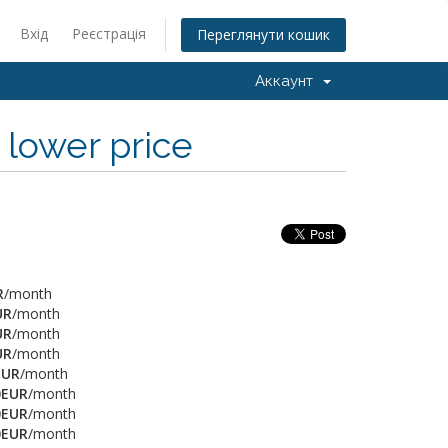
Вхід
Реєстрація
Переглянути кошик
Аккаунт
lower price
R
/month
UR
/month
UR
/month
UR
/month
EUR
/month
0EUR
/month
0EUR
/month
0EUR
/month