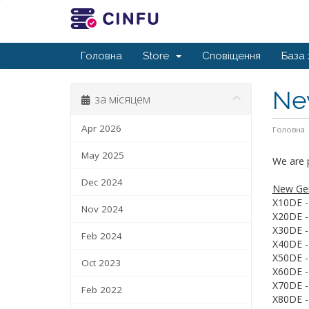
Головна
Store
Сповіщення
База 
New
за місяцем
Apr 2026
Головна
May 2025
We are 
Dec 2024
New Ger
X10DE -
Nov 2024
X20DE -
X30DE -
Feb 2024
X40DE -
X50DE -
Oct 2023
X60DE -
X70DE -
Feb 2022
X80DE -