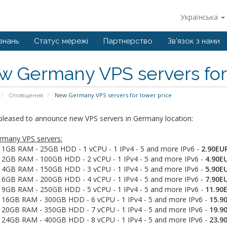
Українська
знань
Статус мережі
Партнерство
Зв'язок з нами
 Germany VPS servers for 
Сповіщення
New Germany VPS servers for lower price
pleased to announce new VPS servers in Germany location:
many VPS servers:
 1GB RAM - 25GB HDD - 1 vCPU - 1 IPv4 - 5 and more IPv6 -
2.90EU
 2GB RAM - 100GB HDD - 2 vCPU - 1 IPv4 - 5 and more IPv6 -
4.90E
 4GB RAM - 150GB HDD - 3 vCPU - 1 IPv4 - 5 and more IPv6 -
5.90E
 6GB RAM - 200GB HDD - 4 vCPU - 1 IPv4 - 5 and more IPv6 -
7.90E
 9GB RAM - 250GB HDD - 5 vCPU - 1 IPv4 - 5 and more IPv6 -
11.90
 16GB RAM - 300GB HDD - 6 vCPU - 1 IPv4 - 5 and more IPv6 -
15.9
 20GB RAM - 350GB HDD - 7 vCPU - 1 IPv4 - 5 and more IPv6 -
19.9
 24GB RAM - 400GB HDD - 8 vCPU - 1 IPv4 - 5 and more IPv6 -
23.9