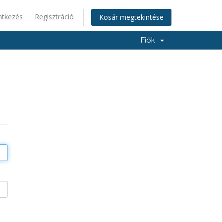
ntkezés
Regisztráció
Kosár megtekintése
Fiók