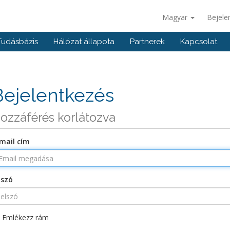
Magyar
Bejele
Tudásbázis
Hálózat állapota
Partnerek
Kapcsolat
Bejelentkezés
ozzáférés korlátozva
mail cím
lszó
Emlékezz rám