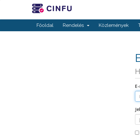
Főoldal
Rendelés
Közlemények
H
E-
Je