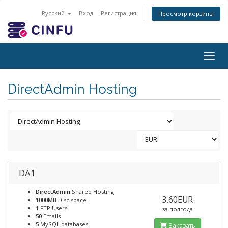
Русский
Вход
Регистрация
Просмотр корзины
Togg
navig
DirectAdmin Hosting
DA1
DirectAdmin
Shared Hosting
3.60EUR
1000MB
Disc space
1
FTP Users
за полгода
50
Emails
5
MySQL databases
Заказать