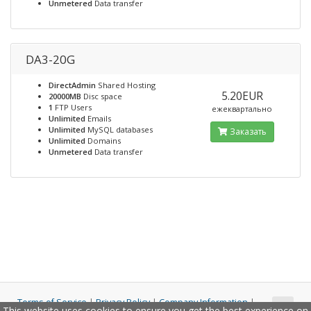
Unmetered
Data transfer
DA3-20G
DirectAdmin
Shared Hosting
5.20EUR
20000MB
Disc space
1
FTP Users
ежеквартально
Unlimited
Emails
Unlimited
MySQL databases
Заказать
Unlimited
Domains
Unmetered
Data transfer
Terms of Service
|
Privacy Policy
|
Company Information
|
This website uses cookies to ensure you get the best experience on