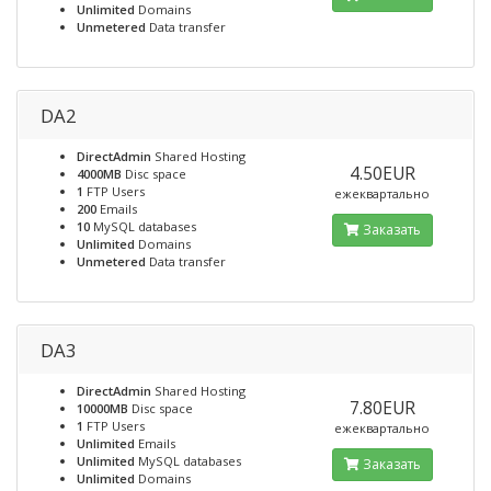
Unlimited
Domains
Unmetered
Data transfer
DA2
DirectAdmin
Shared Hosting
4.50EUR
4000MB
Disc space
1
FTP Users
ежеквартально
200
Emails
10
MySQL databases
Заказать
Unlimited
Domains
Unmetered
Data transfer
DA3
DirectAdmin
Shared Hosting
7.80EUR
10000MB
Disc space
1
FTP Users
ежеквартально
Unlimited
Emails
Unlimited
MySQL databases
Заказать
Unlimited
Domains