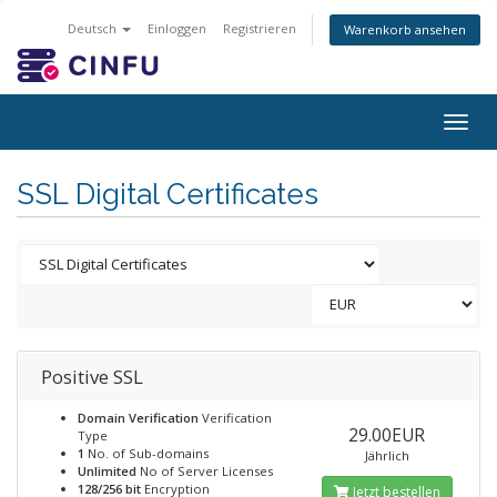
Deutsch
Einloggen
Registrieren
Warenkorb ansehen
Togg
navig
SSL Digital Certificates
Positive SSL
Domain Verification
Verification
29.00EUR
Type
1
No. of Sub-domains
Jährlich
Unlimited
No of Server Licenses
128/256 bit
Encryption
Jetzt bestellen