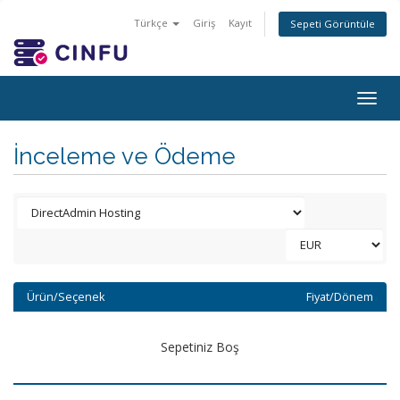
Türkçe
Giriş
Kayıt
Sepeti Görüntüle
Togg
navig
İnceleme ve Ödeme
Ürün/Seçenek
Fiyat/Dönem
Sepetiniz Boş