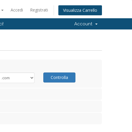
o
Accedi
Registrati
Visualizza Carrello
i!
Account
Controlla