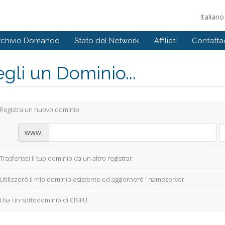
Italian
rchivio Domande
Stato del Network
Affiliati
Contattac
gli un Dominio...
Registra un nuovo dominio
www.
Trasferisci il tuo dominio da un altro registrar
Utilizzerò il mio dominio esistente ed aggiornerò i nameserver
Usa un sottodominio di CINFU