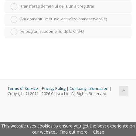
Transferați domeniul de la un alt registrar
Am domeniul meu (voi actualiza nameserverele)
Folosiți un subdomeniu de la CINFU
Terms of Service
|
Privacy Policy
|
Company Information
|
Copyright © 2011 - 2026 Closco Ltd. All Rights Reserved.
This website uses cookies to ensure you get the best experience on
our website..
Find out more
.
Close