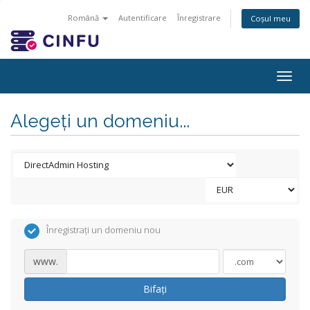
Română
Autentificare
Înregistrare
Coșul meu
Togg
navig
Alegeți un domeniu...
Înregistrați un domeniu nou
www.
Bifați