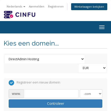
Nederlands
Aanmelden
Registreren
Winkelwagen bekijken
Togg
navig
Kies een domein...
Registreer een nieuw domein
www.
Controleer