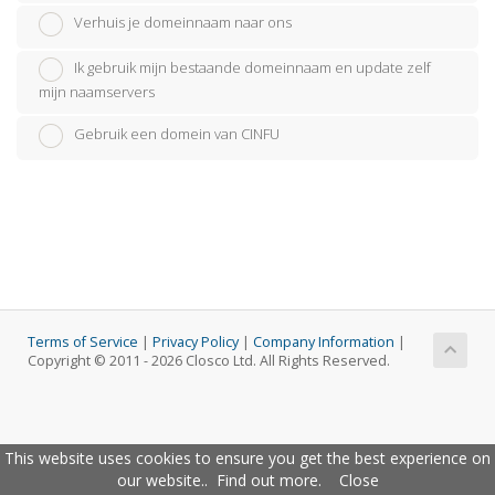
Verhuis je domeinnaam naar ons
Ik gebruik mijn bestaande domeinnaam en update zelf
mijn naamservers
Gebruik een domein van CINFU
Terms of Service
|
Privacy Policy
|
Company Information
|
Copyright © 2011 - 2026 Closco Ltd. All Rights Reserved.
This website uses cookies to ensure you get the best experience on
our website..
Find out more
.
Close