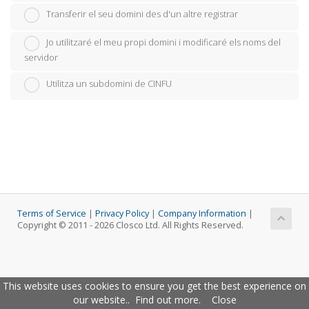
Transferir el seu domini des d'un altre registrar
Jo utilitzaré el meu propi domini i modificaré els noms del
servidor
Utilitza un subdomini de CINFU
Terms of Service
|
Privacy Policy
|
Company Information
|
Copyright © 2011 - 2026 Closco Ltd. All Rights Reserved.
This website uses cookies to ensure you get the best experience on
our website..
Find out more
.
Close