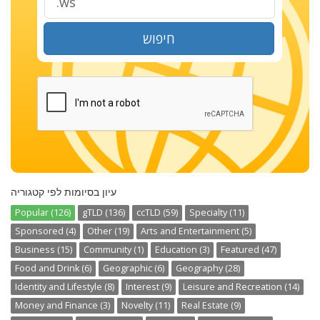
חיפוש
עיון בסיומות לפי קטגוריה
Popular (126)
gTLD (136)
ccTLD (59)
Specialty (11)
Sponsored (4)
Other (19)
Arts and Entertainment (5)
Business (15)
Community (1)
Education (3)
Featured (47)
Food and Drink (6)
Geographic (6)
Geography (28)
Identity and Lifestyle (8)
Interest (9)
Leisure and Recreation (14)
Money and Finance (3)
Novelty (11)
Real Estate (9)