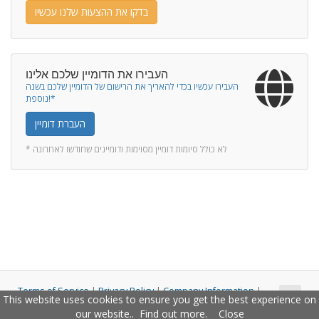
בדקו את ההצעות שלנו עכשיו
העבירו את הדומיין שלכם אלינו
העבירו עכשיו בכדי להאריך את הרישום של הדומיין שלכם בשנה
נוספת!*
העברת דומיין
* לא כולל סיומות דומיין מסוימות ודומיינים שחודשו לאחרונה
Terms of Service
|
Privacy Policy
|
Company Information
|
This website uses cookies to ensure you get the best experience on
Copyright © 2011 - 2026 Closco Ltd. All Rights Reserved.
our website..
Find out more
.
Close