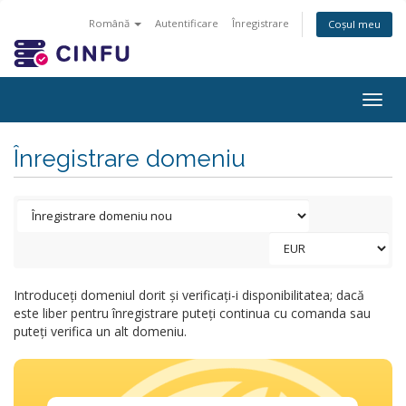
Română
Autentificare
Înregistrare
Coșul meu
Togg
navig
Înregistrare domeniu
Introduceți domeniul dorit și verificați-i disponibilitatea; dacă
este liber pentru înregistrare puteți continua cu comanda sau
puteți verifica un alt domeniu.