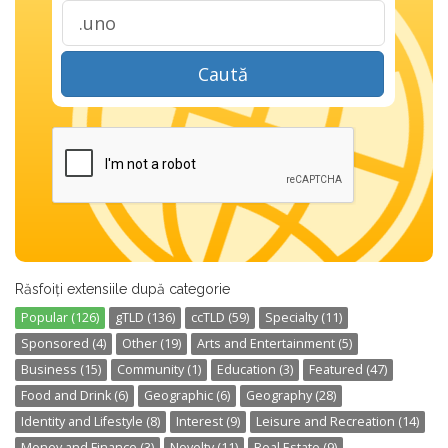
Caută
Răsfoiți extensiile după categorie
Popular (126)
gTLD (136)
ccTLD (59)
Specialty (11)
Sponsored (4)
Other (19)
Arts and Entertainment (5)
Business (15)
Community (1)
Education (3)
Featured (47)
Food and Drink (6)
Geographic (6)
Geography (28)
Identity and Lifestyle (8)
Interest (9)
Leisure and Recreation (14)
Money and Finance (3)
Novelty (11)
Real Estate (9)