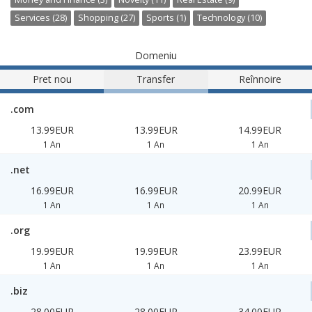
Services (28)
Shopping (27)
Sports (1)
Technology (10)
Domeniu
Pret nou
Transfer
Reînnoire
.com
13.99EUR
13.99EUR
14.99EUR
1 An
1 An
1 An
.net
16.99EUR
16.99EUR
20.99EUR
1 An
1 An
1 An
.org
19.99EUR
19.99EUR
23.99EUR
1 An
1 An
1 An
.biz
28.00EUR
28.00EUR
34.00EUR