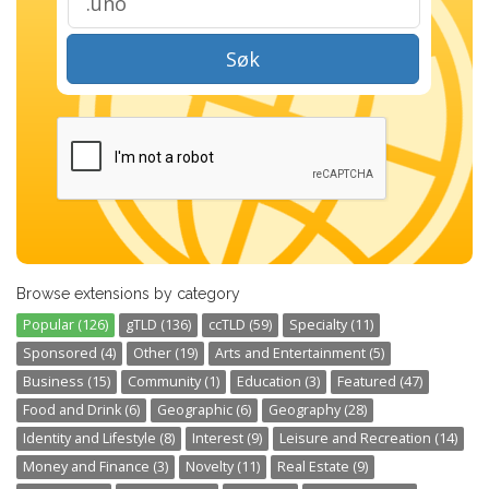
Søk
Browse extensions by category
Popular (126)
gTLD (136)
ccTLD (59)
Specialty (11)
Sponsored (4)
Other (19)
Arts and Entertainment (5)
Business (15)
Community (1)
Education (3)
Featured (47)
Food and Drink (6)
Geographic (6)
Geography (28)
Identity and Lifestyle (8)
Interest (9)
Leisure and Recreation (14)
Money and Finance (3)
Novelty (11)
Real Estate (9)