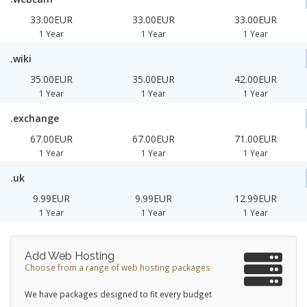
33.00EUR
33.00EUR
33.00EUR
1 Year
1 Year
1 Year
.wiki
35.00EUR
35.00EUR
42.00EUR
1 Year
1 Year
1 Year
.exchange
67.00EUR
67.00EUR
71.00EUR
1 Year
1 Year
1 Year
.uk
9.99EUR
9.99EUR
12.99EUR
1 Year
1 Year
1 Year
Add Web Hosting
Choose from a range of web hosting packages
We have packages designed to fit every budget