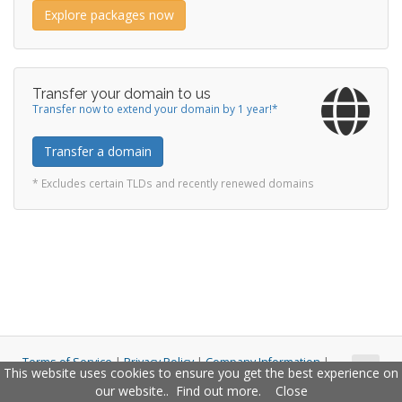
Explore packages now
Transfer your domain to us
Transfer now to extend your domain by 1 year!*
Transfer a domain
* Excludes certain TLDs and recently renewed domains
Terms of Service
|
Privacy Policy
|
Company Information
|
This website uses cookies to ensure you get the best experience on
Copyright © 2011 - 2026 Closco Ltd. All Rights Reserved.
our website..
Find out more
.
Close