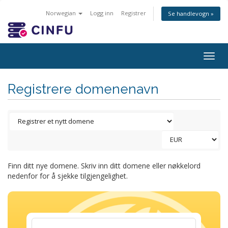
Norwegian
Logg inn
Registrer
Se handlevogn »
Togg
navig
Registrere domenenavn
Finn ditt nye domene. Skriv inn ditt domene eller nøkkelord
nedenfor for å sjekke tilgjengelighet.