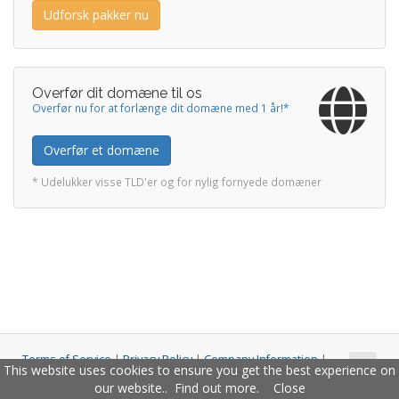
Udforsk pakker nu
Overfør dit domæne til os
Overfør nu for at forlænge dit domæne med 1 år!*
Overfør et domæne
* Udelukker visse TLD'er og for nylig fornyede domæner
Terms of Service
|
Privacy Policy
|
Company Information
|
This website uses cookies to ensure you get the best experience on
Copyright © 2011 - 2026 Closco Ltd. All Rights Reserved.
our website..
Find out more
.
Close