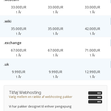
33.00EUR
33.00EUR
33.00EUR
1 År
1 År
1 År
.wiki
35.00EUR
35.00EUR
42.00EUR
1 År
1 År
1 År
.exchange
67.00EUR
67.00EUR
71.00EUR
1 År
1 År
1 År
.uk
9.99EUR
9.99EUR
12.99EUR
1 År
1 År
1 År
Tilføj Webhosting
Vælg mellem en række af webhosting pakker
Vi har pakker designet til enhver pengepung