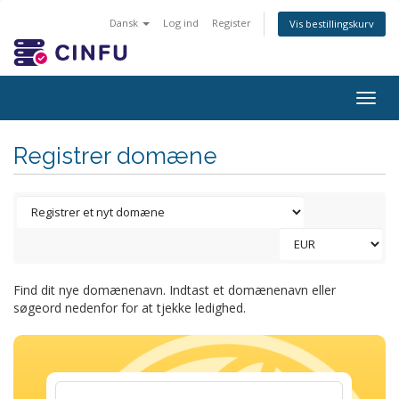
Dansk
Log ind
Register
Vis bestillingskurv
Togg
navig
Registrer domæne
Find dit nye domænenavn. Indtast et domænenavn eller
søgeord nedenfor for at tjekke ledighed.