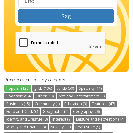
Søg
Browse extensions by category
Popular (126)
gTLD (136)
ccTLD (59)
Specialty (11)
Sponsored (4)
Other (19)
Arts and Entertainment (5)
Business (15)
Community (1)
Education (3)
Featured (47)
Food and Drink (6)
Geographic (6)
Geography (28)
Identity and Lifestyle (8)
Interest (9)
Leisure and Recreation (14)
Money and Finance (3)
Novelty (11)
Real Estate (9)