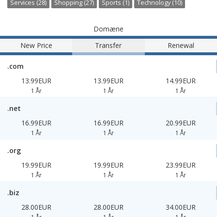
Services (28)
Shopping (27)
Sports (1)
Technology (10)
Domæne
New Price
Transfer
Renewal
.com
13.99EUR
13.99EUR
14.99EUR
1 År
1 År
1 År
.net
16.99EUR
16.99EUR
20.99EUR
1 År
1 År
1 År
.org
19.99EUR
19.99EUR
23.99EUR
1 År
1 År
1 År
.biz
28.00EUR
28.00EUR
34.00EUR