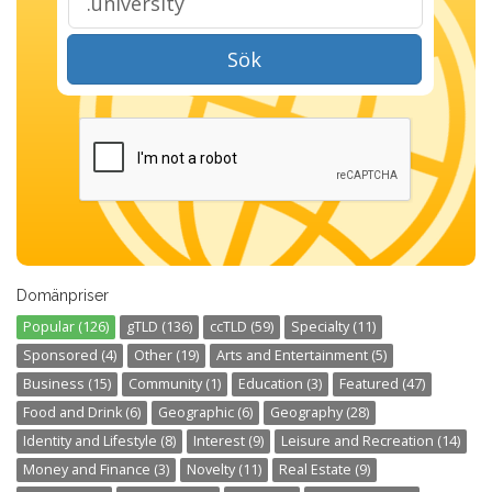
Sök
Domänpriser
Popular (126)
gTLD (136)
ccTLD (59)
Specialty (11)
Sponsored (4)
Other (19)
Arts and Entertainment (5)
Business (15)
Community (1)
Education (3)
Featured (47)
Food and Drink (6)
Geographic (6)
Geography (28)
Identity and Lifestyle (8)
Interest (9)
Leisure and Recreation (14)
Money and Finance (3)
Novelty (11)
Real Estate (9)