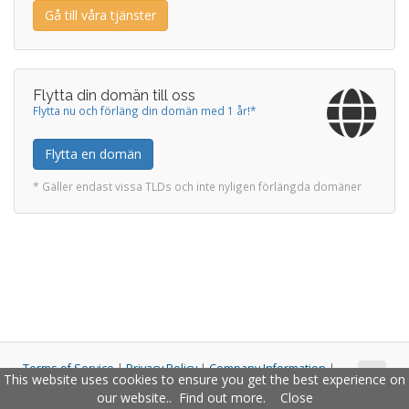
Gå till våra tjänster
Flytta din domän till oss
Flytta nu och förläng din domän med 1 år!*
Flytta en domän
* Gäller endast vissa TLDs och inte nyligen förlängda domäner
Terms of Service
|
Privacy Policy
|
Company Information
|
This website uses cookies to ensure you get the best experience on
Copyright © 2011 - 2026 Closco Ltd. All Rights Reserved.
our website..
Find out more
.
Close