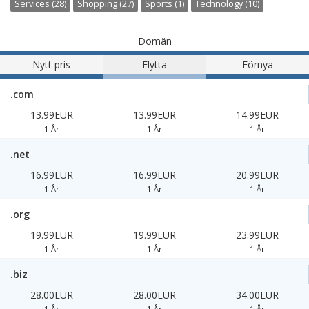
Services (28)
Shopping (27)
Sports (1)
Technology (10)
Domän
Nytt pris
Flytta
Förnya
.com
13.99EUR
13.99EUR
14.99EUR
1 År
1 År
1 År
.net
16.99EUR
16.99EUR
20.99EUR
1 År
1 År
1 År
.org
19.99EUR
19.99EUR
23.99EUR
1 År
1 År
1 År
.biz
28.00EUR
28.00EUR
34.00EUR