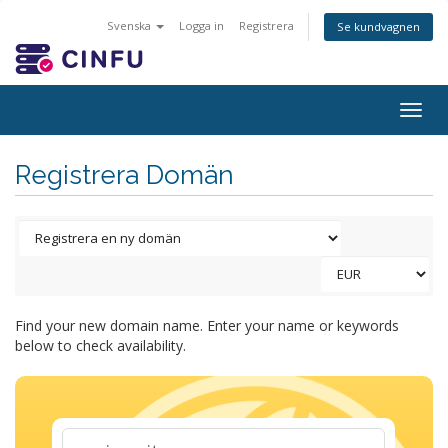
Svenska
Logga in
Registrera
Se kundvagnen
Togg
navig
Registrera Domän
Find your new domain name. Enter your name or keywords
below to check availability.