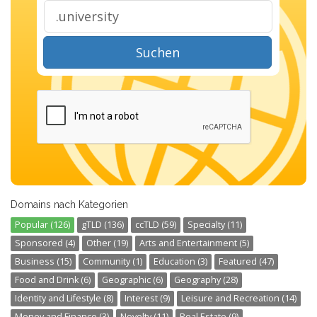
Suchen
Domains nach Kategorien
Popular (126)
gTLD (136)
ccTLD (59)
Specialty (11)
Sponsored (4)
Other (19)
Arts and Entertainment (5)
Business (15)
Community (1)
Education (3)
Featured (47)
Food and Drink (6)
Geographic (6)
Geography (28)
Identity and Lifestyle (8)
Interest (9)
Leisure and Recreation (14)
Money and Finance (3)
Novelty (11)
Real Estate (9)