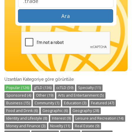
Ara
Uzantıları Kategoriye göre görüntüle
Popular (126)
gTLD (136)
ccTLD (59)
Specialty (11)
Sponsored (4)
Other (19)
Arts and Entertainment (5)
Business (15)
Community (1)
Education (3)
Featured (47)
Food and Drink (6)
Geographic (6)
Geography (28)
Identity and Lifestyle (8)
Interest (9)
Leisure and Recreation (14)
Money and Finance (3)
Novelty (11)
Real Estate (9)