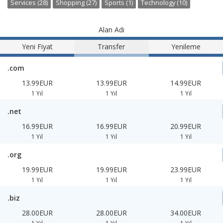
Services (28)
Shopping (27)
Sports (1)
Technology (10)
Alan Adı
Yeni Fiyat
Transfer
Yenileme
.com
13.99EUR
13.99EUR
14.99EUR
1 Yıl
1 Yıl
1 Yıl
.net
16.99EUR
16.99EUR
20.99EUR
1 Yıl
1 Yıl
1 Yıl
.org
19.99EUR
19.99EUR
23.99EUR
1 Yıl
1 Yıl
1 Yıl
.biz
28.00EUR
28.00EUR
34.00EUR