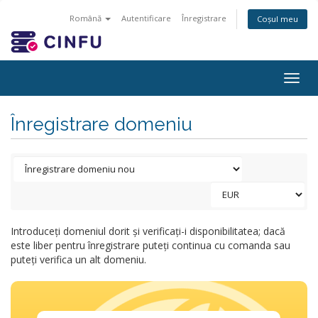
Română
Autentificare
Înregistrare
Coșul meu
Togg
navig
Înregistrare domeniu
Introduceți domeniul dorit și verificați-i disponibilitatea; dacă
este liber pentru înregistrare puteți continua cu comanda sau
puteți verifica un alt domeniu.