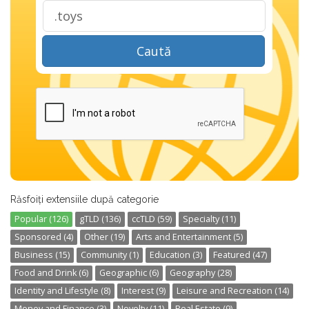
Caută
Răsfoiți extensiile după categorie
Popular (126)
gTLD (136)
ccTLD (59)
Specialty (11)
Sponsored (4)
Other (19)
Arts and Entertainment (5)
Business (15)
Community (1)
Education (3)
Featured (47)
Food and Drink (6)
Geographic (6)
Geography (28)
Identity and Lifestyle (8)
Interest (9)
Leisure and Recreation (14)
Money and Finance (3)
Novelty (11)
Real Estate (9)