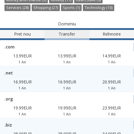
Services (28)
Shopping (27)
Sports (1)
Technology (10)
Domeniu
Pret nou
Transfer
Reînnoire
.com
13.99EUR
13.99EUR
14.99EUR
1 An
1 An
1 An
.net
16.99EUR
16.99EUR
20.99EUR
1 An
1 An
1 An
.org
19.99EUR
19.99EUR
23.99EUR
1 An
1 An
1 An
.biz
28.00EUR
28.00EUR
34.00EUR