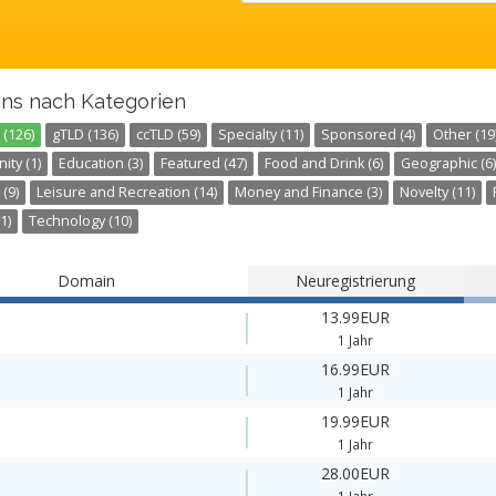
ns nach Kategorien
 (126)
gTLD (136)
ccTLD (59)
Specialty (11)
Sponsored (4)
Other (19
ty (1)
Education (3)
Featured (47)
Food and Drink (6)
Geographic (6)
 (9)
Leisure and Recreation (14)
Money and Finance (3)
Novelty (11)
1)
Technology (10)
Domain
Neuregistrierung
13.99EUR
1 Jahr
16.99EUR
1 Jahr
19.99EUR
1 Jahr
28.00EUR