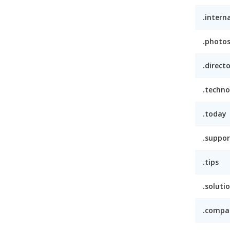
.intern
.photo
.direct
.techno
.today
.suppor
.tips
.soluti
.compa