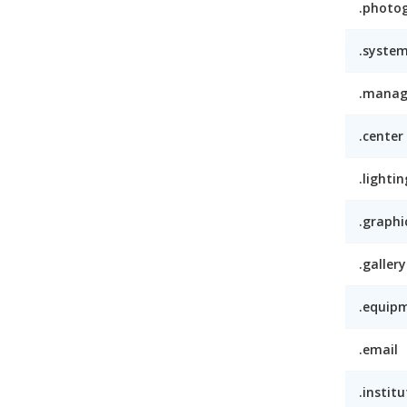
.photo
.syste
.mana
.center
.lightin
.graphi
.gallery
.equip
.email
.institu