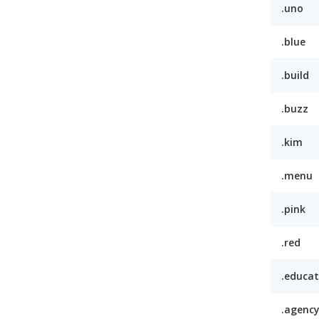
.uno
.blue
.build
.buzz
.kim
.menu
.pink
.red
.educat
.agenc