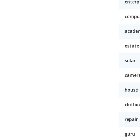
.enterp
.compu
.acade
.estate
.solar
.camer
.house
.clothi
.repair
.guru