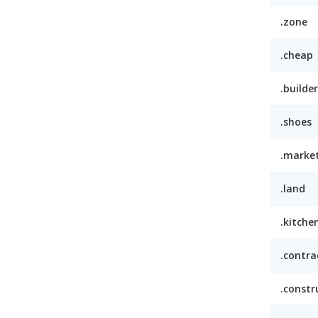
.zone
.cheap
.builder
.shoes
.marke
.land
.kitche
.contra
.constr