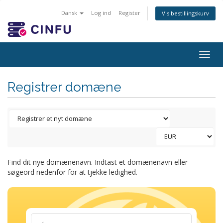
Dansk
Log ind
Register
Vis bestillingskurv
Togg
navig
Registrer domæne
Find dit nye domænenavn. Indtast et domænenavn eller
søgeord nedenfor for at tjekke ledighed.