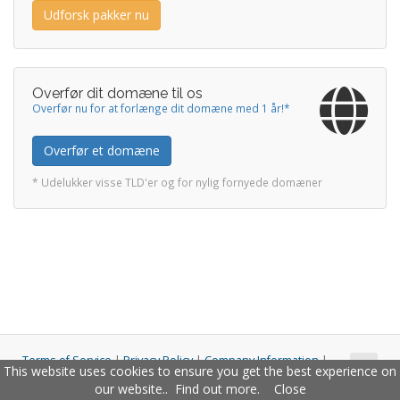
Udforsk pakker nu
Overfør dit domæne til os
Overfør nu for at forlænge dit domæne med 1 år!*
Overfør et domæne
* Udelukker visse TLD'er og for nylig fornyede domæner
Terms of Service
|
Privacy Policy
|
Company Information
|
This website uses cookies to ensure you get the best experience on
Copyright © 2011 - 2026 Closco Ltd. All Rights Reserved.
our website..
Find out more
.
Close