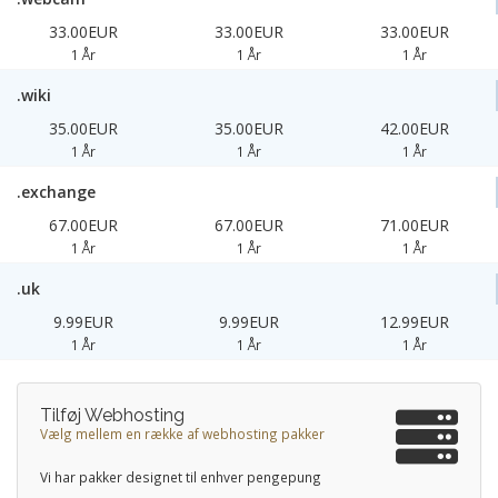
33.00EUR
33.00EUR
33.00EUR
1 År
1 År
1 År
.wiki
35.00EUR
35.00EUR
42.00EUR
1 År
1 År
1 År
.exchange
67.00EUR
67.00EUR
71.00EUR
1 År
1 År
1 År
.uk
9.99EUR
9.99EUR
12.99EUR
1 År
1 År
1 År
Tilføj Webhosting
Vælg mellem en række af webhosting pakker
Vi har pakker designet til enhver pengepung