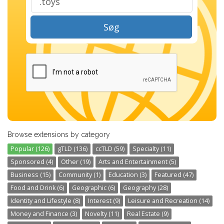
Søg
Browse extensions by category
Popular (126)
gTLD (136)
ccTLD (59)
Specialty (11)
Sponsored (4)
Other (19)
Arts and Entertainment (5)
Business (15)
Community (1)
Education (3)
Featured (47)
Food and Drink (6)
Geographic (6)
Geography (28)
Identity and Lifestyle (8)
Interest (9)
Leisure and Recreation (14)
Money and Finance (3)
Novelty (11)
Real Estate (9)