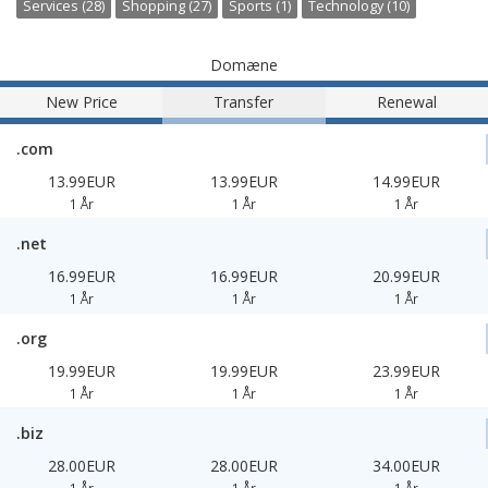
Services (28)
Shopping (27)
Sports (1)
Technology (10)
Domæne
New Price
Transfer
Renewal
.com
13.99EUR
13.99EUR
14.99EUR
1 År
1 År
1 År
.net
16.99EUR
16.99EUR
20.99EUR
1 År
1 År
1 År
.org
19.99EUR
19.99EUR
23.99EUR
1 År
1 År
1 År
.biz
28.00EUR
28.00EUR
34.00EUR