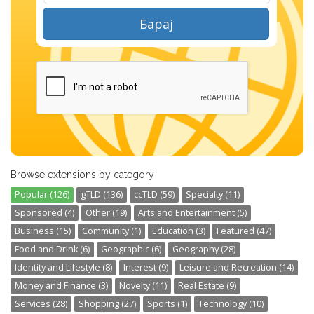
Барај
Browse extensions by category
Popular (126)
gTLD (136)
ccTLD (59)
Specialty (11)
Sponsored (4)
Other (19)
Arts and Entertainment (5)
Business (15)
Community (1)
Education (3)
Featured (47)
Food and Drink (6)
Geographic (6)
Geography (28)
Identity and Lifestyle (8)
Interest (9)
Leisure and Recreation (14)
Money and Finance (3)
Novelty (11)
Real Estate (9)
Services (28)
Shopping (27)
Sports (1)
Technology (10)