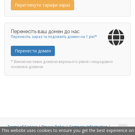
Переглянути тарифи зараз
Перенесіть ваш домен до нас
Перенесіть зараз та подовжіть домен на 1 рік!*
Перенести домен
* Виключає певні домени верхнього рівня і нещодавно
оновлені домени
Terms of Service
|
Privacy Policy
|
Company Information
|
This website uses cookies to ensure you get the best experience on
Copyright © 2011 - 2026 Closco Ltd. All Rights Reserved.