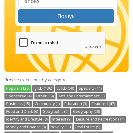
Пошук
Browse extensions by category
Popular (126)
gTLD (136)
ccTLD (59)
Specialty (11)
Sponsored (4)
Other (19)
Arts and Entertainment (5)
Business (15)
Community (1)
Education (3)
Featured (47)
Food and Drink (6)
Geographic (6)
Geography (28)
Identity and Lifestyle (8)
Interest (9)
Leisure and Recreation (14)
Money and Finance (3)
Novelty (11)
Real Estate (9)