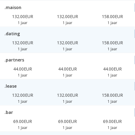
.maison
132.00EUR
132.00EUR
158.00EUR
1 Jaar
1 Jaar
1 Jaar
.dating
132.00EUR
132.00EUR
158.00EUR
1 Jaar
1 Jaar
1 Jaar
.partners
44.00EUR
44.00EUR
44.00EUR
1 Jaar
1 Jaar
1 Jaar
.lease
132.00EUR
132.00EUR
158.00EUR
1 Jaar
1 Jaar
1 Jaar
.bar
69.00EUR
69.00EUR
69.00EUR
1 Jaar
1 Jaar
1 Jaar