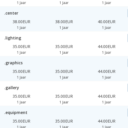
1 Jaar
1 Jaar
1 Jaar
.center
38.00EUR
38.00EUR
40.00EUR
1 Jaar
1 Jaar
1 Jaar
.lighting
35.00EUR
35.00EUR
44.00EUR
1 Jaar
1 Jaar
1 Jaar
.graphics
35.00EUR
35.00EUR
44.00EUR
1 Jaar
1 Jaar
1 Jaar
.gallery
35.00EUR
35.00EUR
44.00EUR
1 Jaar
1 Jaar
1 Jaar
.equipment
35.00EUR
35.00EUR
44.00EUR
1 Jaar
1 Jaar
1 Jaar