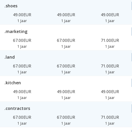
.shoes
49.00EUR
49.00EUR
49.00EUR
1 Jaar
1 Jaar
1 Jaar
.marketing
67.00EUR
67.00EUR
71.00EUR
1 Jaar
1 Jaar
1 Jaar
.land
67.00EUR
67.00EUR
71.00EUR
1 Jaar
1 Jaar
1 Jaar
.kitchen
49.00EUR
49.00EUR
49.00EUR
1 Jaar
1 Jaar
1 Jaar
.contractors
67.00EUR
67.00EUR
71.00EUR
1 Jaar
1 Jaar
1 Jaar