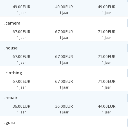
49.00EUR
49.00EUR
49.00EUR
1 Jaar
1 Jaar
1 Jaar
.camera
67.00EUR
67.00EUR
71.00EUR
1 Jaar
1 Jaar
1 Jaar
.house
67.00EUR
67.00EUR
71.00EUR
1 Jaar
1 Jaar
1 Jaar
.clothing
67.00EUR
67.00EUR
71.00EUR
1 Jaar
1 Jaar
1 Jaar
.repair
36.00EUR
36.00EUR
44.00EUR
1 Jaar
1 Jaar
1 Jaar
.guru