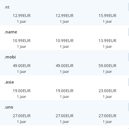
.cc
12.99EUR
12.99EUR
15.99EUR
1 Jaar
1 Jaar
1 Jaar
.name
10.99EUR
10.99EUR
13.99EUR
1 Jaar
1 Jaar
1 Jaar
.mobi
49.00EUR
49.00EUR
59.00EUR
1 Jaar
1 Jaar
1 Jaar
.asia
19.00EUR
19.00EUR
23.00EUR
1 Jaar
1 Jaar
1 Jaar
.uno
27.00EUR
27.00EUR
27.00EUR
1 Jaar
1 Jaar
1 Jaar