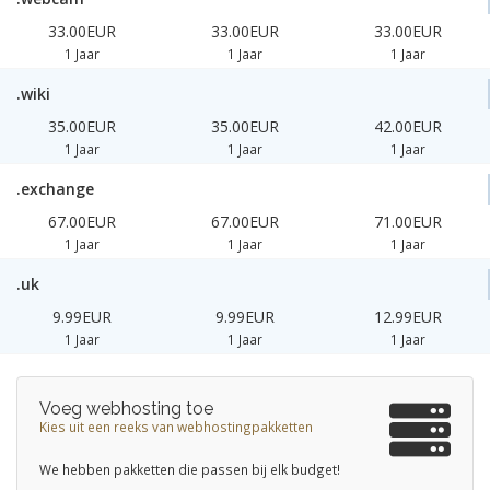
33.00EUR
33.00EUR
33.00EUR
1 Jaar
1 Jaar
1 Jaar
.wiki
35.00EUR
35.00EUR
42.00EUR
1 Jaar
1 Jaar
1 Jaar
.exchange
67.00EUR
67.00EUR
71.00EUR
1 Jaar
1 Jaar
1 Jaar
.uk
9.99EUR
9.99EUR
12.99EUR
1 Jaar
1 Jaar
1 Jaar
Voeg webhosting toe
Kies uit een reeks van webhostingpakketten
We hebben pakketten die passen bij elk budget!