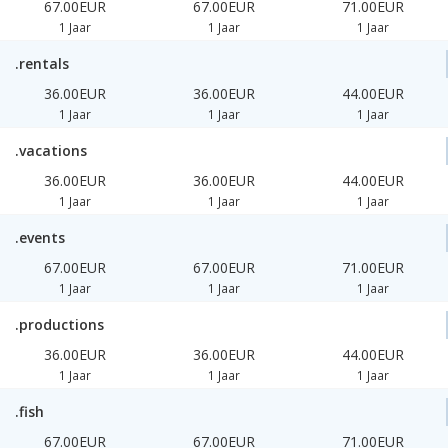
67.00EUR
67.00EUR
71.00EUR
1 Jaar
1 Jaar
1 Jaar
.rentals
36.00EUR
36.00EUR
44.00EUR
1 Jaar
1 Jaar
1 Jaar
.vacations
36.00EUR
36.00EUR
44.00EUR
1 Jaar
1 Jaar
1 Jaar
.events
67.00EUR
67.00EUR
71.00EUR
1 Jaar
1 Jaar
1 Jaar
.productions
36.00EUR
36.00EUR
44.00EUR
1 Jaar
1 Jaar
1 Jaar
.fish
67.00EUR
67.00EUR
71.00EUR