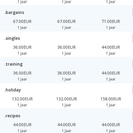
1 Jaar
1 Jaar
1 Jaar
.bargains
67.00EUR
67.00EUR
71.00EUR
1 Jaar
1 Jaar
1 Jaar
.singles
36.00EUR
36.00EUR
44.00EUR
1 Jaar
1 Jaar
1 Jaar
.training
36.00EUR
36.00EUR
44.00EUR
1 Jaar
1 Jaar
1 Jaar
.holiday
132.00EUR
132.00EUR
158.00EUR
1 Jaar
1 Jaar
1 Jaar
.recipes
44.00EUR
44.00EUR
44.00EUR
1 Jaar
1 Jaar
1 Jaar