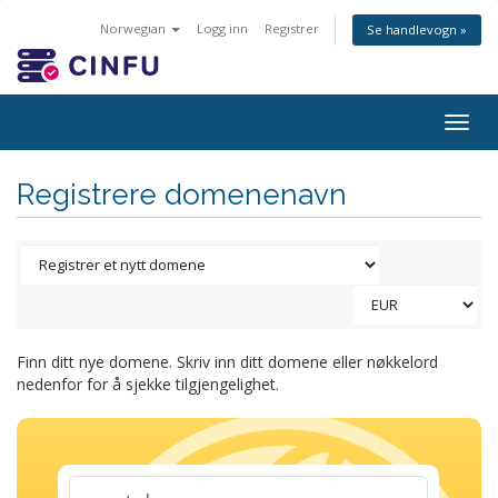
Norwegian
Logg inn
Registrer
Se handlevogn »
Togg
navig
Registrere domenenavn
Finn ditt nye domene. Skriv inn ditt domene eller nøkkelord
nedenfor for å sjekke tilgjengelighet.