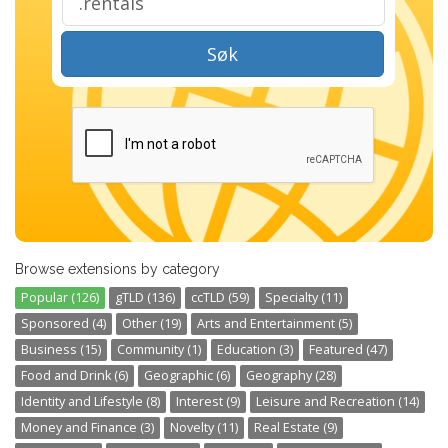
Søk
Browse extensions by category
Popular (126)
gTLD (136)
ccTLD (59)
Specialty (11)
Sponsored (4)
Other (19)
Arts and Entertainment (5)
Business (15)
Community (1)
Education (3)
Featured (47)
Food and Drink (6)
Geographic (6)
Geography (28)
Identity and Lifestyle (8)
Interest (9)
Leisure and Recreation (14)
Money and Finance (3)
Novelty (11)
Real Estate (9)