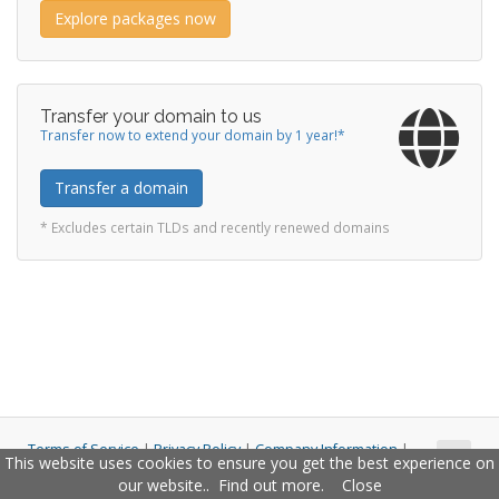
Explore packages now
Transfer your domain to us
Transfer now to extend your domain by 1 year!*
Transfer a domain
* Excludes certain TLDs and recently renewed domains
Terms of Service
|
Privacy Policy
|
Company Information
|
This website uses cookies to ensure you get the best experience on
Copyright © 2011 - 2026 Closco Ltd. All Rights Reserved.
our website..
Find out more
.
Close