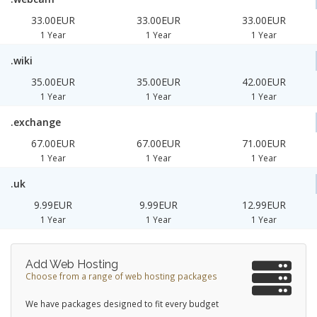
33.00EUR
33.00EUR
33.00EUR
1 Year
1 Year
1 Year
.wiki
35.00EUR
35.00EUR
42.00EUR
1 Year
1 Year
1 Year
.exchange
67.00EUR
67.00EUR
71.00EUR
1 Year
1 Year
1 Year
.uk
9.99EUR
9.99EUR
12.99EUR
1 Year
1 Year
1 Year
Add Web Hosting
Choose from a range of web hosting packages
We have packages designed to fit every budget