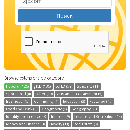
Поиск
Browse extensions by category
Popular (126)
gTLD (136)
ccTLD (59)
Specialty (11)
Sponsored (4)
Other (19)
Arts and Entertainment (5)
Business (15)
Community (1)
Education (3)
Featured (47)
Food and Drink (6)
Geographic (6)
Geography (28)
Identity and Lifestyle (8)
Interest (9)
Leisure and Recreation (14)
Money and Finance (3)
Novelty (11)
Real Estate (9)