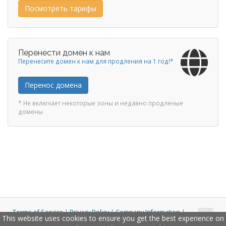
Посмотреть тарифы
Перенести домен к нам
Перенесите домен к нам для продления на 1 год!*
Перенос домена
* Не включает некоторые зоны и недавно продленые
домены
Terms of Service
|
Privacy Policy
|
Company Information
|
This website uses cookies to ensure you get the best experience on
Copyright © 2011 - 2026 Closco Ltd. All Rights Reserved.