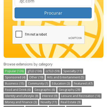
Procurar
Browse extensions by category
Popular (126)
gTLD (136)
ccTLD (59)
Specialty (11)
Sponsored (4)
Other (19)
Arts and Entertainment (5)
Business (15)
Community (1)
Education (3)
Featured (47)
Food and Drink (6)
Geographic (6)
Geography (28)
Identity and Lifestyle (8)
Interest (9)
Leisure and Recreation (14)
Money and Finance (3)
Novelty (11)
Real Estate (9)