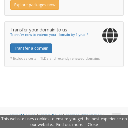
Explore packages now
Transfer your domain to us
Transfer now to extend your domain by 1 year!*
Transfer a domain
* Excludes certain TLDs and recently renewed domains
Terms of Service
|
Privacy Policy
|
Company Information
|
This website uses cookies to ensure you get the best experience on
Copyright © 2011 - 2026 Closco Ltd. All Rights Reserved.
our website..
Find out more
.
Close