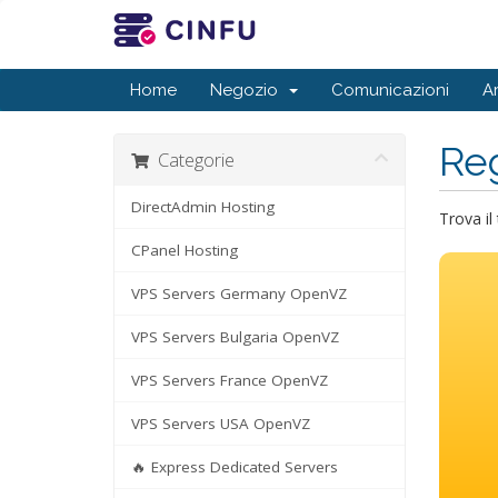
Home
Negozio
Comunicazioni
A
Reg
Categorie
DirectAdmin Hosting
Trova il
CPanel Hosting
VPS Servers Germany OpenVZ
VPS Servers Bulgaria OpenVZ
VPS Servers France OpenVZ
VPS Servers USA OpenVZ
🔥 Express Dedicated Servers