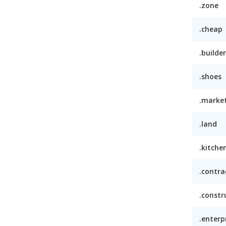
.zone
.cheap
.builder
.shoes
.marke
.land
.kitche
.contra
.constr
.enterp