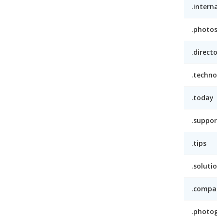
.intern
.photo
.direct
.techno
.today
.suppor
.tips
.soluti
.compa
.photo