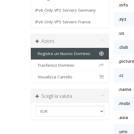
.info
IPv6 Only VPS Servers Germany
.xyz
IPv6 Only VPS Servers France
.us
Azioni
.club
Registra un Nuovo Dominio
.pictur
Trasferisci Dominio
.cc
Visualizza Carrello
.name
Scegli la valuta
.mobi
.asia
.uno