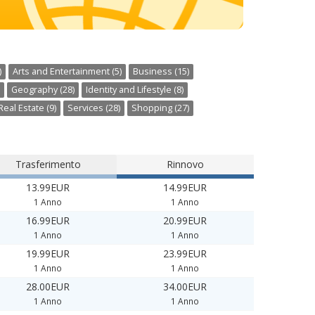
)
Arts and Entertainment (5)
Business (15)
Geography (28)
Identity and Lifestyle (8)
Real Estate (9)
Services (28)
Shopping (27)
Trasferimento
Rinnovo
13.99EUR
14.99EUR
1 Anno
1 Anno
16.99EUR
20.99EUR
1 Anno
1 Anno
19.99EUR
23.99EUR
1 Anno
1 Anno
28.00EUR
34.00EUR
1 Anno
1 Anno