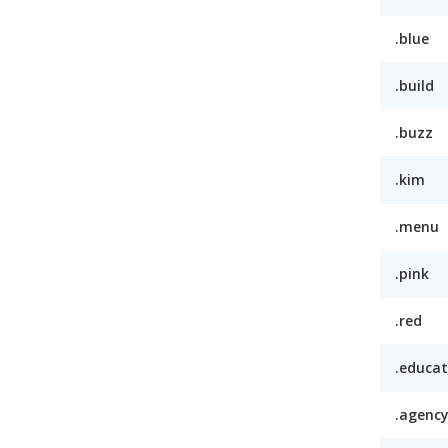
.blue
.build
.buzz
.kim
.menu
.pink
.red
.educat
.agenc