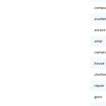
.compu
.acade
.estate
.solar
.camer
.house
.clothi
.repair
.guru