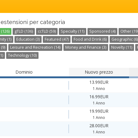
estensioni per categoria
 (126)
gTLD (136)
ccTLD (59)
Specialty (11)
Sponsored (4)
Other (19
ty (1)
Education (3)
Featured (47)
Food and Drink (6)
Geographic (6)
 (9)
Leisure and Recreation (14)
Money and Finance (3)
Novelty (11)
1)
Technology (10)
Dominio
Nuovo prezzo
13.99EUR
1 Anno
16.99EUR
1 Anno
19.99EUR
1 Anno
28.00EUR
1 Anno