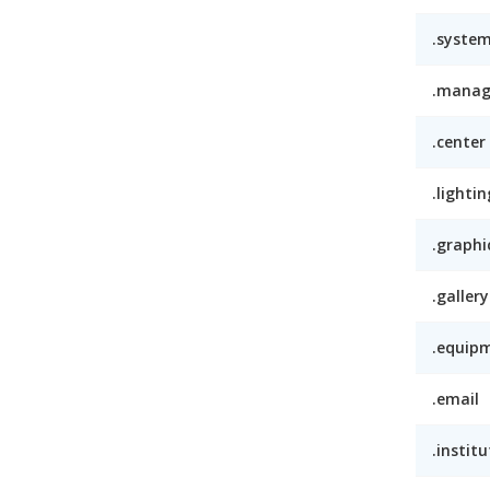
.syste
.mana
.center
.lightin
.graphi
.gallery
.equip
.email
.institu