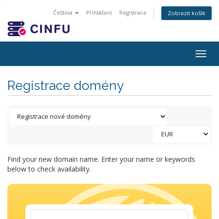
Čeština
Přihlášení
Registrace
Zobrazit košík
Togg
navig
Registrace domény
Find your new domain name. Enter your name or keywords
below to check availability.