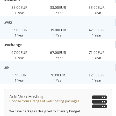
33.00EUR
33.00EUR
33.00EUR
1 Year
1 Year
1 Year
.wiki
35.00EUR
35.00EUR
42.00EUR
1 Year
1 Year
1 Year
.exchange
67.00EUR
67.00EUR
71.00EUR
1 Year
1 Year
1 Year
.uk
9.99EUR
9.99EUR
12.99EUR
1 Year
1 Year
1 Year
Add Web Hosting
Choose from a range of web hosting packages
We have packages designed to fit every budget