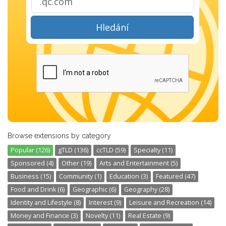
Hledání
Browse extensions by category
Popular (126)
gTLD (136)
ccTLD (59)
Specialty (11)
Sponsored (4)
Other (19)
Arts and Entertainment (5)
Business (15)
Community (1)
Education (3)
Featured (47)
Food and Drink (6)
Geographic (6)
Geography (28)
Identity and Lifestyle (8)
Interest (9)
Leisure and Recreation (14)
Money and Finance (3)
Novelty (11)
Real Estate (9)