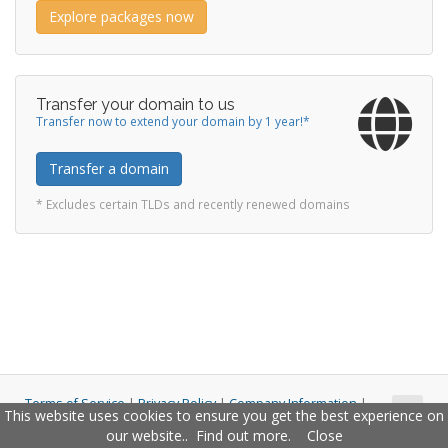
Explore packages now
Transfer your domain to us
Transfer now to extend your domain by 1 year!*
Transfer a domain
* Excludes certain TLDs and recently renewed domains
Terms of Service
|
Privacy Policy
|
Company Information
|
This website uses cookies to ensure you get the best experience on
Copyright © 2011 - 2026 Closco Ltd. All Rights Reserved.
our website..
Find out more
.
Close