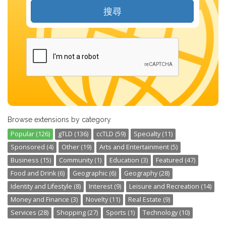
搜尋
Browse extensions by category
Popular (126)
gTLD (136)
ccTLD (59)
Specialty (11)
Sponsored (4)
Other (19)
Arts and Entertainment (5)
Business (15)
Community (1)
Education (3)
Featured (47)
Food and Drink (6)
Geographic (6)
Geography (28)
Identity and Lifestyle (8)
Interest (9)
Leisure and Recreation (14)
Money and Finance (3)
Novelty (11)
Real Estate (9)
Services (28)
Shopping (27)
Sports (1)
Technology (10)