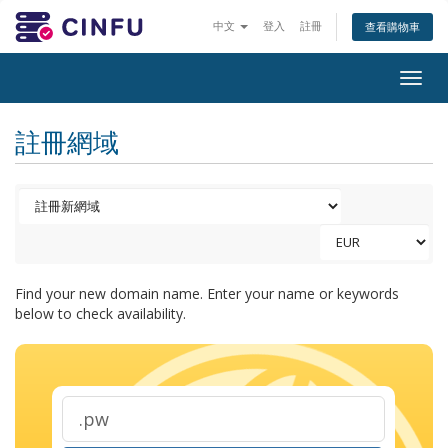
中文
登入
註冊
查看購物車
Togg
navig
註冊網域
Find your new domain name. Enter your name or keywords
below to check availability.