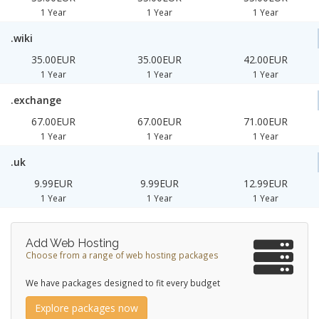
1 Year
1 Year
1 Year
.wiki
35.00EUR
35.00EUR
42.00EUR
1 Year
1 Year
1 Year
.exchange
67.00EUR
67.00EUR
71.00EUR
1 Year
1 Year
1 Year
.uk
9.99EUR
9.99EUR
12.99EUR
1 Year
1 Year
1 Year
Add Web Hosting
Choose from a range of web hosting packages
We have packages designed to fit every budget
Explore packages now