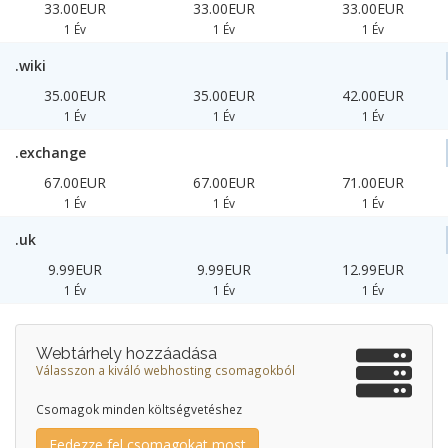
33.00EUR
33.00EUR
33.00EUR
1 Év
1 Év
1 Év
.wiki
35.00EUR
35.00EUR
42.00EUR
1 Év
1 Év
1 Év
.exchange
67.00EUR
67.00EUR
71.00EUR
1 Év
1 Év
1 Év
.uk
9.99EUR
9.99EUR
12.99EUR
1 Év
1 Év
1 Év
Webtárhely hozzáadása
Válasszon a kiváló webhosting csomagokból
Csomagok minden költségvetéshez
Fedezze fel csomagokat most