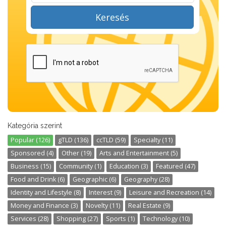
Keresés
Kategória szerint
Popular (126)
gTLD (136)
ccTLD (59)
Specialty (11)
Sponsored (4)
Other (19)
Arts and Entertainment (5)
Business (15)
Community (1)
Education (3)
Featured (47)
Food and Drink (6)
Geographic (6)
Geography (28)
Identity and Lifestyle (8)
Interest (9)
Leisure and Recreation (14)
Money and Finance (3)
Novelty (11)
Real Estate (9)
Services (28)
Shopping (27)
Sports (1)
Technology (10)