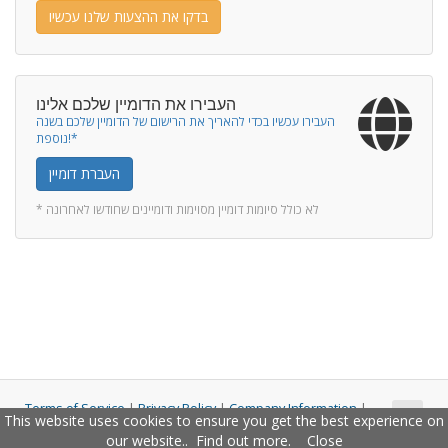
בדקו את ההצעות שלנו עכשיו
העבירו את הדומיין שלכם אלינו
העבירו עכשיו בכדי להאריך את הרישום של הדומיין שלכם בשנה
נוספת!*
העברת דומיין
* לא כולל סיומות דומיין מסוימות ודומיינים שחודשו לאחרונה
Terms of Service
|
Privacy Policy
|
Company Information
|
This website uses cookies to ensure you get the best experience on
Copyright © 2011 - 2026 Closco Ltd. All Rights Reserved.
our website..
Find out more
.
Close