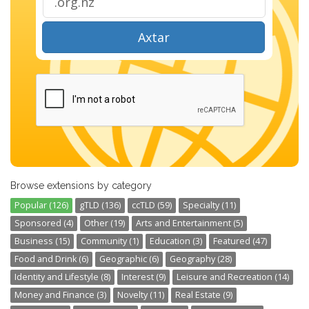
Axtar
Browse extensions by category
Popular (126)
gTLD (136)
ccTLD (59)
Specialty (11)
Sponsored (4)
Other (19)
Arts and Entertainment (5)
Business (15)
Community (1)
Education (3)
Featured (47)
Food and Drink (6)
Geographic (6)
Geography (28)
Identity and Lifestyle (8)
Interest (9)
Leisure and Recreation (14)
Money and Finance (3)
Novelty (11)
Real Estate (9)