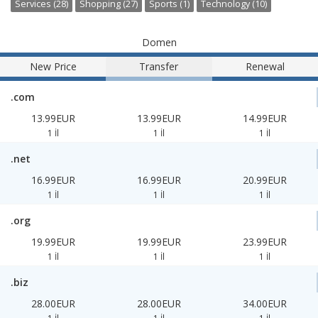
Services (28)
Shopping (27)
Sports (1)
Technology (10)
Domen
New Price
Transfer
Renewal
.com
13.99EUR
13.99EUR
14.99EUR
1 İl
1 İl
1 İl
.net
16.99EUR
16.99EUR
20.99EUR
1 İl
1 İl
1 İl
.org
19.99EUR
19.99EUR
23.99EUR
1 İl
1 İl
1 İl
.biz
28.00EUR
28.00EUR
34.00EUR