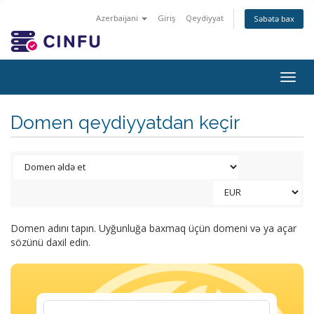
Azerbaijani
Giriş
Qeydiyyat
Səbətə bax
Togg
navig
Domen qeydiyyatdan keçir
Domen adını tapın. Uyğunluğa baxmaq üçün domeni və ya açar
sözünü daxil edin.