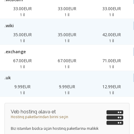
33.00EUR
33.00EUR
33.00EUR
1 İl
1 İl
1 İl
.wiki
35.00EUR
35.00EUR
42.00EUR
1 İl
1 İl
1 İl
.exchange
67.00EUR
67.00EUR
71.00EUR
1 İl
1 İl
1 İl
.uk
9.99EUR
9.99EUR
12.99EUR
1 İl
1 İl
1 İl
Veb hostinq əlavə et
Hostinq paketlərindən birini seçin
Biz istənilən büdcə üçün hostinq paketlərinə malikik