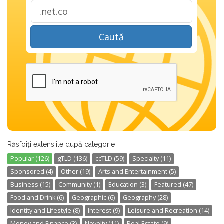
Caută
Răsfoiți extensiile după categorie
Popular (126)
gTLD (136)
ccTLD (59)
Specialty (11)
Sponsored (4)
Other (19)
Arts and Entertainment (5)
Business (15)
Community (1)
Education (3)
Featured (47)
Food and Drink (6)
Geographic (6)
Geography (28)
Identity and Lifestyle (8)
Interest (9)
Leisure and Recreation (14)
Money and Finance (3)
Novelty (11)
Real Estate (9)