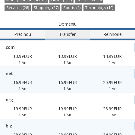
Services (28)
Shopping (27)
Sports (1)
Technology (10)
Domeniu
Pret nou
Transfer
Reînnoire
.com
13.99EUR
13.99EUR
14.99EUR
1 An
1 An
1 An
.net
16.99EUR
16.99EUR
20.99EUR
1 An
1 An
1 An
.org
19.99EUR
19.99EUR
23.99EUR
1 An
1 An
1 An
.biz
28.00EUR
28.00EUR
34.00EUR