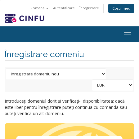
Română
Autentificare
Înregistrare
Coșul meu
Togg
navig
Înregistrare domeniu
Introduceți domeniul dorit și verificați-i disponibilitatea; dacă
este liber pentru înregistrare puteți continua cu comanda sau
puteți verifica un alt domeniu.