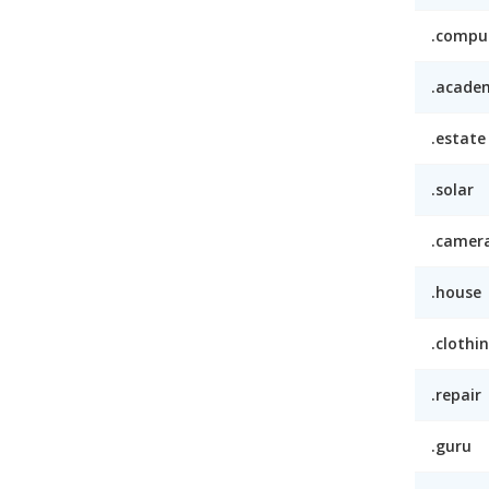
.compu
.acade
.estate
.solar
.camer
.house
.clothi
.repair
.guru