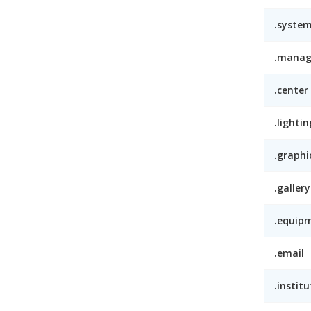
.syste
.mana
.center
.lightin
.graphi
.gallery
.equip
.email
.institu