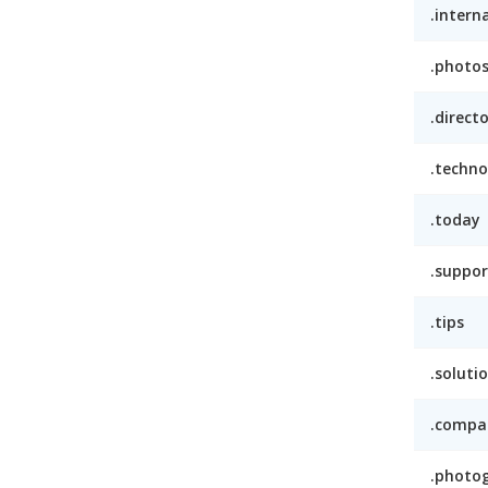
.intern
.photo
.direct
.techno
.today
.suppor
.tips
.soluti
.compa
.photo