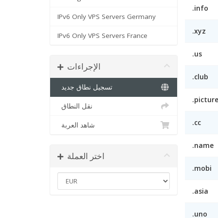
.info
IPv6 Only VPS Servers Germany
.xyz
IPv6 Only VPS Servers France
.us
الإجراءات
.club
تسجيل نطاق جديد
.pictur
نقل النطاق
.cc
شاهد العربة
.name
اختر العملة
.mobi
.asia
.uno