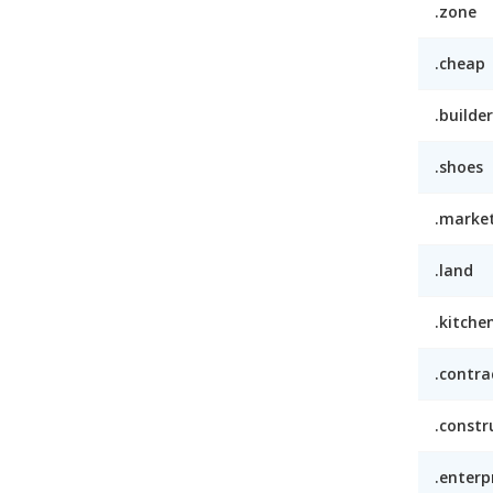
.zone
.cheap
.builder
.shoes
.marke
.land
.kitche
.contra
.constr
.enterp