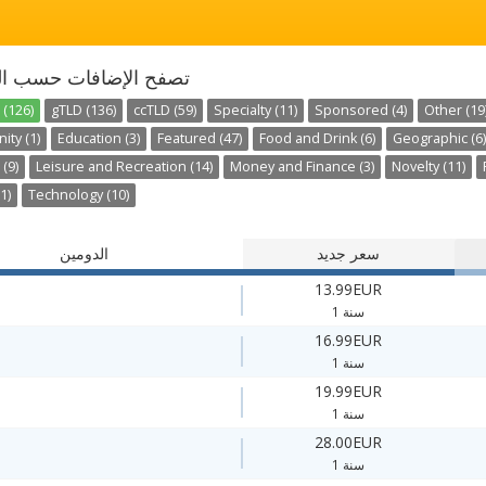
تصفح الإضافات حسب ال
 (126)
gTLD (136)
ccTLD (59)
Specialty (11)
Sponsored (4)
Other (19
ty (1)
Education (3)
Featured (47)
Food and Drink (6)
Geographic (6)
 (9)
Leisure and Recreation (14)
Money and Finance (3)
Novelty (11)
1)
Technology (10)
سعر جديد
الدومين
13.99EUR
1 سنة
16.99EUR
1 سنة
19.99EUR
1 سنة
28.00EUR
1 سنة