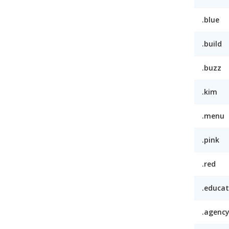
.blue
.build
.buzz
.kim
.menu
.pink
.red
.educat
.agenc