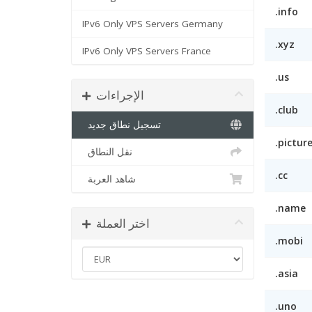
.info
IPv6 Only VPS Servers Germany
.xyz
IPv6 Only VPS Servers France
.us
الإجراءات
.club
تسجيل نطاق جديد
.pictur
نقل النطاق
.cc
شاهد العربة
.name
اختر العملة
.mobi
.asia
.uno