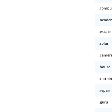
.compu
.acade
.estate
.solar
.camer
.house
.clothi
.repair
.guru