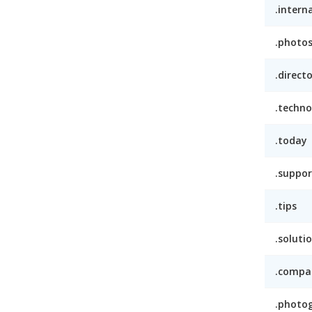
.intern
.photo
.direct
.techno
.today
.suppor
.tips
.soluti
.compa
.photo