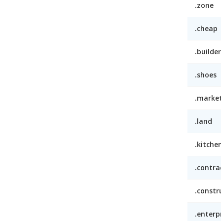
.zone
.cheap
.builder
.shoes
.marke
.land
.kitche
.contra
.constr
.enterp