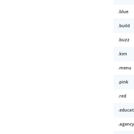
.blue
.build
.buzz
.kim
.menu
.pink
.red
.educat
.agenc