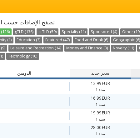
تصفح الإضافات حسب ال
 (126)
gTLD (136)
ccTLD (59)
Specialty (11)
Sponsored (4)
Other (19
ty (1)
Education (3)
Featured (47)
Food and Drink (6)
Geographic (6)
 (9)
Leisure and Recreation (14)
Money and Finance (3)
Novelty (11)
1)
Technology (10)
سعر جديد
الدومين
13.99EUR
1 سنة
16.99EUR
1 سنة
19.99EUR
1 سنة
28.00EUR
1 سنة