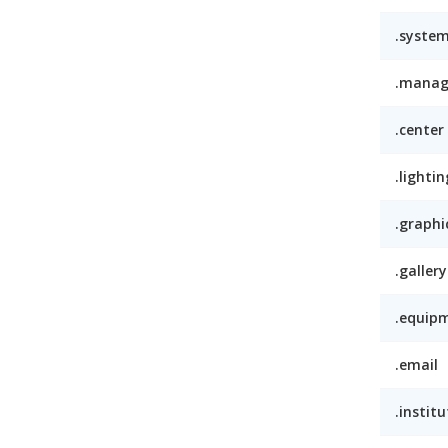
.syste
.mana
.center
.lightin
.graphi
.gallery
.equip
.email
.institu