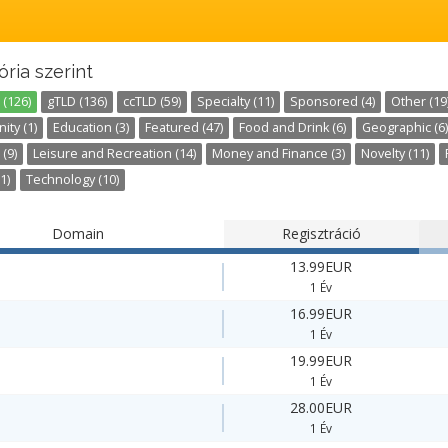
ria szerint
 (126)
gTLD (136)
ccTLD (59)
Specialty (11)
Sponsored (4)
Other (19
ty (1)
Education (3)
Featured (47)
Food and Drink (6)
Geographic (6)
 (9)
Leisure and Recreation (14)
Money and Finance (3)
Novelty (11)
1)
Technology (10)
Domain
Regisztráció
13.99EUR
1 Év
16.99EUR
1 Év
19.99EUR
1 Év
28.00EUR
1 Év