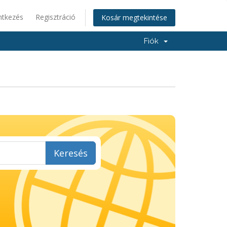
ntkezés
Regisztráció
Kosár megtekintése
Fiók
Keresés