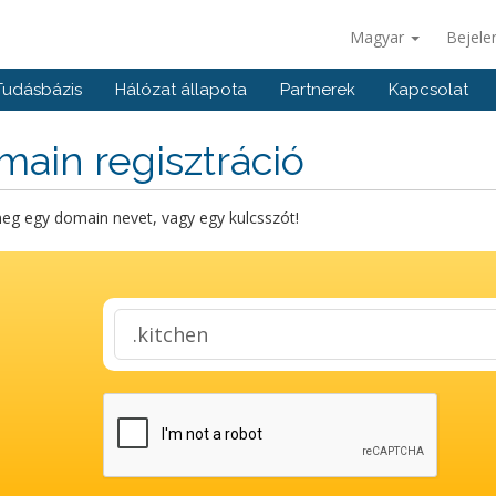
Magyar
Bejele
Tudásbázis
Hálózat állapota
Partnerek
Kapcsolat
ain regisztráció
eg egy domain nevet, vagy egy kulcsszót!