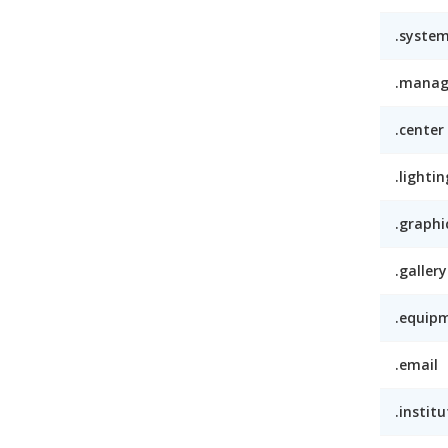
.syste
.mana
.center
.lightin
.graphi
.gallery
.equip
.email
.institu