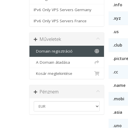
.info
IPv6 Only VPS Servers Germany
.xyz
IPv6 Only VPS Servers France
.us
Műveletek
.club
Domain regisztráció
.pictur
A Domain átadása
.cc
Kosár megtekintése
.name
Pénznem
.mobi
.asia
.uno