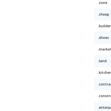
.zone
.cheap
.builder
.shoes
.marke
.land
.kitche
.contra
.constr
.enterp