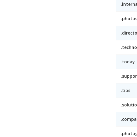
.intern
.photo
.direct
.techno
.today
.suppor
.tips
.soluti
.compa
.photo