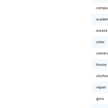
.compu
.acade
.estate
.solar
.camer
.house
.clothi
.repair
.guru