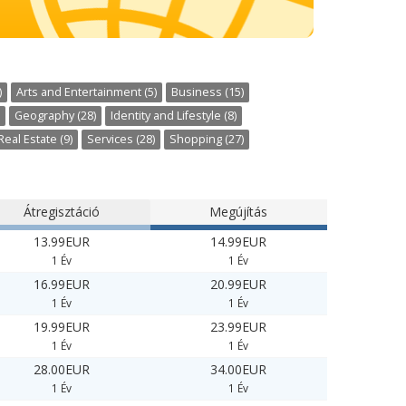
)
Arts and Entertainment (5)
Business (15)
Geography (28)
Identity and Lifestyle (8)
Real Estate (9)
Services (28)
Shopping (27)
Átregisztáció
Megújítás
13.99EUR
14.99EUR
1 Év
1 Év
16.99EUR
20.99EUR
1 Év
1 Év
19.99EUR
23.99EUR
1 Év
1 Év
28.00EUR
34.00EUR
1 Év
1 Év