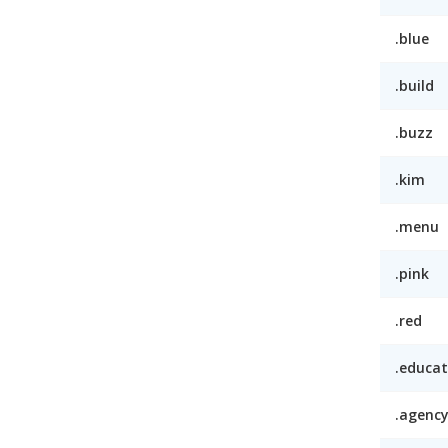
.blue
.build
.buzz
.kim
.menu
.pink
.red
.educat
.agenc