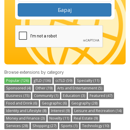
Барај
Browse extensions by category
Popular (126)
gTLD (136)
ccTLD (59)
Specialty (11)
Sponsored (4)
Other (19)
Arts and Entertainment (5)
Business (15)
Community (1)
Education (3)
Featured (47)
Food and Drink (6)
Geographic (6)
Geography (28)
Identity and Lifestyle (8)
Interest (9)
Leisure and Recreation (14)
Money and Finance (3)
Novelty (11)
Real Estate (9)
Services (28)
Shopping (27)
Sports (1)
Technology (10)