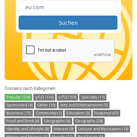
Suchen
Domains nach Kategorien
Popular (126)
gTLD (136)
ccTLD (59)
Specialty (11)
Sponsored (4)
Other (19)
Arts and Entertainment (5)
Business (15)
Community (1)
Education (3)
Featured (47)
Food and Drink (6)
Geographic (6)
Geography (28)
Identity and Lifestyle (8)
Interest (9)
Leisure and Recreation (14)
Money and Finance (3)
Novelty (11)
Real Estate (9)