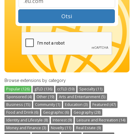
Otsi
Browse extensions by category
Popular (126)
gTLD (136)
ccTLD (59)
Specialty (11)
Sponsored (4)
Other (19)
Arts and Entertainment (5)
Business (15)
Community (1)
Education (3)
Featured (47)
Food and Drink (6)
Geographic (6)
Geography (28)
Identity and Lifestyle (8)
Interest (9)
Leisure and Recreation (14)
Money and Finance (3)
Novelty (11)
Real Estate (9)