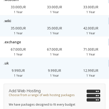
33.00EUR
33.00EUR
33.00EUR
1 Year
1 Year
1 Year
.wiki
35.00EUR
35.00EUR
42.00EUR
1 Year
1 Year
1 Year
.exchange
67.00EUR
67.00EUR
71.00EUR
1 Year
1 Year
1 Year
.uk
9.99EUR
9.99EUR
12.99EUR
1 Year
1 Year
1 Year
Add Web Hosting
Choose from a range of web hosting packages
We have packages designed to fit every budget