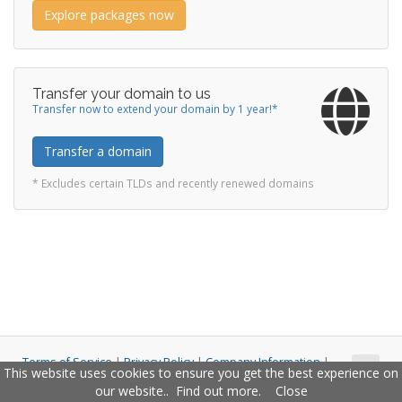
Explore packages now
Transfer your domain to us
Transfer now to extend your domain by 1 year!*
Transfer a domain
* Excludes certain TLDs and recently renewed domains
Terms of Service
|
Privacy Policy
|
Company Information
|
This website uses cookies to ensure you get the best experience on
Copyright © 2011 - 2026 Closco Ltd. All Rights Reserved.
our website..
Find out more
.
Close