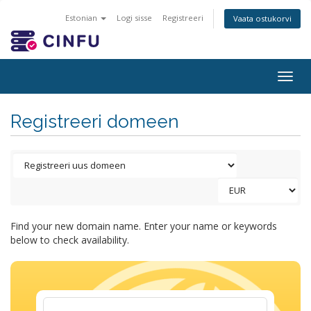
Estonian
Logi sisse
Registreeri
Vaata ostukorvi
Togg
navig
Registreeri domeen
Find your new domain name. Enter your name or keywords
below to check availability.