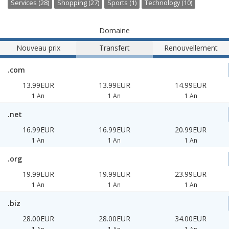
Services (28)
Shopping (27)
Sports (1)
Technology (10)
Domaine
Nouveau prix
Transfert
Renouvellement
.com
13.99EUR
13.99EUR
14.99EUR
1 An
1 An
1 An
.net
16.99EUR
16.99EUR
20.99EUR
1 An
1 An
1 An
.org
19.99EUR
19.99EUR
23.99EUR
1 An
1 An
1 An
.biz
28.00EUR
28.00EUR
34.00EUR