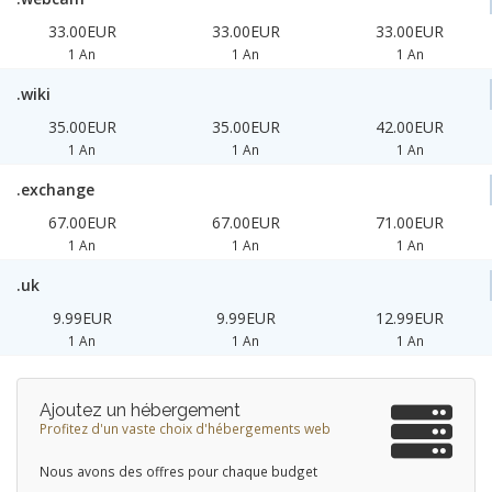
33.00EUR
33.00EUR
33.00EUR
1 An
1 An
1 An
.wiki
35.00EUR
35.00EUR
42.00EUR
1 An
1 An
1 An
.exchange
67.00EUR
67.00EUR
71.00EUR
1 An
1 An
1 An
.uk
9.99EUR
9.99EUR
12.99EUR
1 An
1 An
1 An
Ajoutez un hébergement
Profitez d'un vaste choix d'hébergements web
Nous avons des offres pour chaque budget