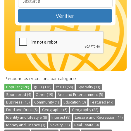
Vérifier
Parcourir les extensions par catégorie
Popular (126)
gTLD (136)
ccTLD (59)
Specialty (11)
Sponsored (4)
Other (19)
Arts and Entertainment (5)
Business (15)
Community (1)
Education (3)
Featured (47)
Food and Drink (6)
Geographic (6)
Geography (28)
Identity and Lifestyle (8)
Interest (9)
Leisure and Recreation (14)
Money and Finance (3)
Novelty (11)
Real Estate (9)