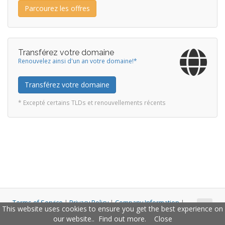
Parcourez les offres
Transférez votre domaine
Renouvelez ainsi d'un an votre domaine!*
Transférez votre domaine
* Excepté certains TLDs et renouvellements récents
Terms of Service
|
Privacy Policy
|
Company Information
|
This website uses cookies to ensure you get the best experience on
Copyright © 2011 - 2026 Closco Ltd. All Rights Reserved.
our website..
Find out more
.
Close