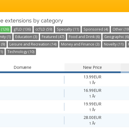
e extensions by category
 (126)
gTLD (136)
ccTLD (59)
Specialty (11)
Sponsored (4)
Other (19
ty (1)
Education (3)
Featured (47)
Food and Drink (6)
Geographic (6)
 (9)
Leisure and Recreation (14)
Money and Finance (3)
Novelty (11)
1)
Technology (10)
Domæne
New Price
13.99EUR
1 År
16.99EUR
1 År
19.99EUR
1 År
28.00EUR
1 År