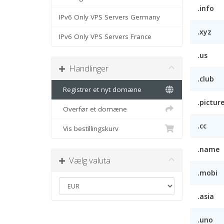
.info
IPv6 Only VPS Servers Germany
.xyz
IPv6 Only VPS Servers France
.us
Handlinger
.club
Registrer et nyt domæne
.pictur
Overfør et domæne
.cc
Vis bestillingskurv
.name
Vælg valuta
.mobi
.asia
.uno