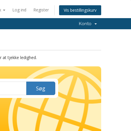
k
Log ind
Register
Vis bestillingskurv
Konto
at tjekke ledighed.
Søg