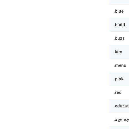
.blue
.build
.buzz
.kim
.menu
.pink
.red
.educat
.agenc