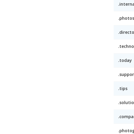
.intern
.photo
.direct
.techno
.today
.suppor
.tips
.soluti
.compa
.photo