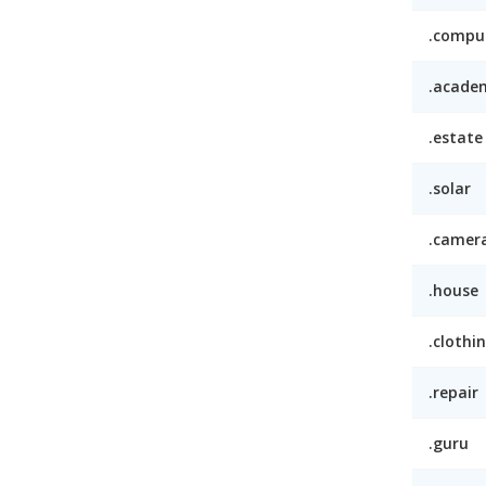
.compu
.acade
.estate
.solar
.camer
.house
.clothi
.repair
.guru