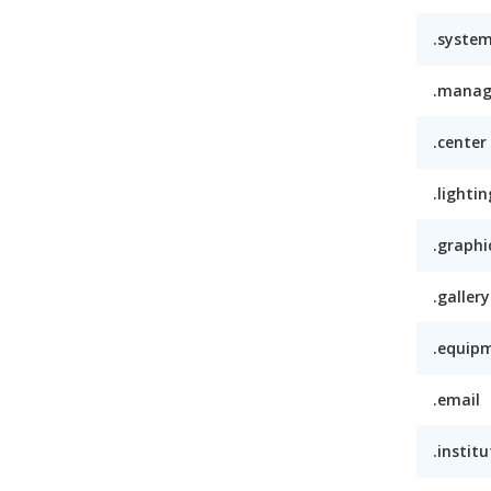
.syste
.mana
.center
.lightin
.graphi
.gallery
.equip
.email
.institu