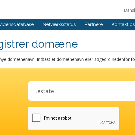
Dans
Vidensdatabase
Netværksstatus
Partnere
Kontakt os
gistrer domæne
t nye domænenavn. Indtast et domænenavn eller søgeord nedenfor for 