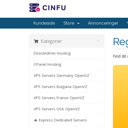
Kundeside
Store
Annonceringer
Re
Kategorier
DirectAdmin Hosting
Find di
CPanel Hosting
VPS Servers Germany OpenVZ
VPS Servers Bulgaria OpenVZ
VPS Servers France OpenVZ
VPS Servers USA OpenVZ
🔥 Express Dedicated Servers