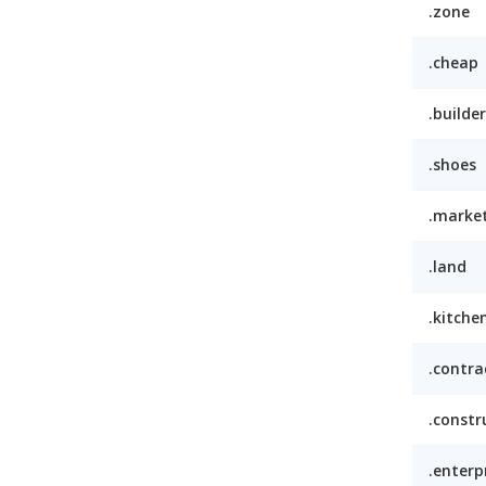
.zone
.cheap
.builder
.shoes
.marke
.land
.kitche
.contra
.constr
.enterp