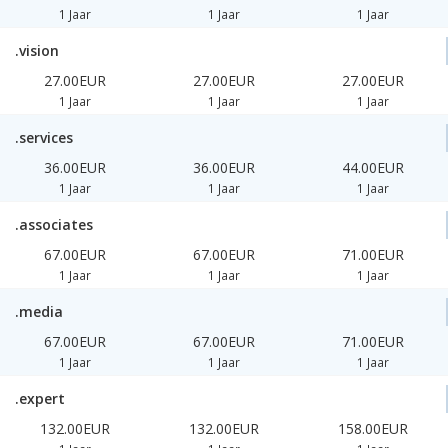
1 Jaar
1 Jaar
1 Jaar
.vision
27.00EUR
27.00EUR
27.00EUR
1 Jaar
1 Jaar
1 Jaar
.services
36.00EUR
36.00EUR
44.00EUR
1 Jaar
1 Jaar
1 Jaar
.associates
67.00EUR
67.00EUR
71.00EUR
1 Jaar
1 Jaar
1 Jaar
.media
67.00EUR
67.00EUR
71.00EUR
1 Jaar
1 Jaar
1 Jaar
.expert
132.00EUR
132.00EUR
158.00EUR