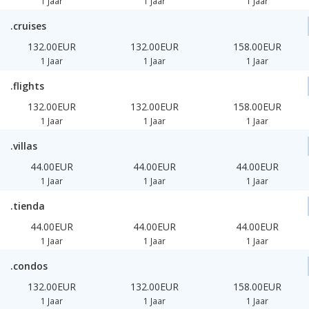
1 Jaar
1 Jaar
1 Jaar
.cruises
132.00EUR
132.00EUR
158.00EUR
1 Jaar
1 Jaar
1 Jaar
.flights
132.00EUR
132.00EUR
158.00EUR
1 Jaar
1 Jaar
1 Jaar
.villas
44.00EUR
44.00EUR
44.00EUR
1 Jaar
1 Jaar
1 Jaar
.tienda
44.00EUR
44.00EUR
44.00EUR
1 Jaar
1 Jaar
1 Jaar
.condos
132.00EUR
132.00EUR
158.00EUR
1 Jaar
1 Jaar
1 Jaar