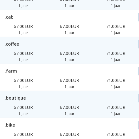
1 Jaar
1 Jaar
1 Jaar
.cab
67.00EUR
67.00EUR
71.00EUR
1 Jaar
1 Jaar
1 Jaar
.coffee
67.00EUR
67.00EUR
71.00EUR
1 Jaar
1 Jaar
1 Jaar
.farm
67.00EUR
67.00EUR
71.00EUR
1 Jaar
1 Jaar
1 Jaar
.boutique
67.00EUR
67.00EUR
71.00EUR
1 Jaar
1 Jaar
1 Jaar
.bike
67.00EUR
67.00EUR
71.00EUR