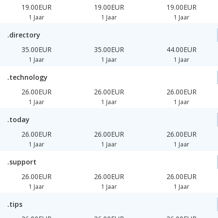
19.00EUR
19.00EUR
19.00EUR
1 Jaar
1 Jaar
1 Jaar
.directory
35.00EUR
35.00EUR
44.00EUR
1 Jaar
1 Jaar
1 Jaar
.technology
26.00EUR
26.00EUR
26.00EUR
1 Jaar
1 Jaar
1 Jaar
.today
26.00EUR
26.00EUR
26.00EUR
1 Jaar
1 Jaar
1 Jaar
.support
26.00EUR
26.00EUR
26.00EUR
1 Jaar
1 Jaar
1 Jaar
.tips