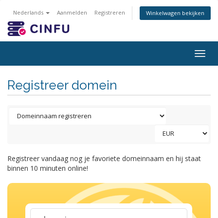
Nederlands
Aanmelden
Registreren
Winkelwagen bekijken
Togg
navig
Registreer domein
Registreer vandaag nog je favoriete domeinnaam en hij staat
binnen 10 minuten online!