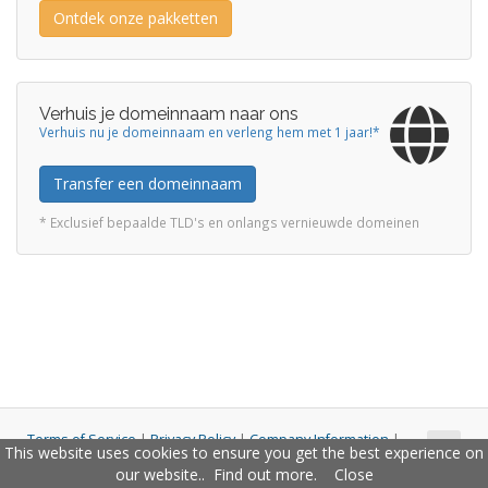
Ontdek onze pakketten
Verhuis je domeinnaam naar ons
Verhuis nu je domeinnaam en verleng hem met 1 jaar!*
Transfer een domeinnaam
* Exclusief bepaalde TLD's en onlangs vernieuwde domeinen
Terms of Service
|
Privacy Policy
|
Company Information
|
This website uses cookies to ensure you get the best experience on
Copyright © 2011 - 2026 Closco Ltd. All Rights Reserved.
our website..
Find out more
.
Close