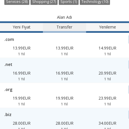
Services (28)
Shopping (27)
Sports (1)
Technology (10)
Alan Adı
Yeni Fiyat
Transfer
Yenileme
.com
13.99EUR
13.99EUR
14.99EUR
1 Yıl
1 Yıl
1 Yıl
.net
16.99EUR
16.99EUR
20.99EUR
1 Yıl
1 Yıl
1 Yıl
.org
19.99EUR
19.99EUR
23.99EUR
1 Yıl
1 Yıl
1 Yıl
.biz
28.00EUR
28.00EUR
34.00EUR