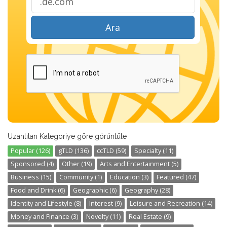
Ara
Uzantıları Kategoriye göre görüntüle
Popular (126)
gTLD (136)
ccTLD (59)
Specialty (11)
Sponsored (4)
Other (19)
Arts and Entertainment (5)
Business (15)
Community (1)
Education (3)
Featured (47)
Food and Drink (6)
Geographic (6)
Geography (28)
Identity and Lifestyle (8)
Interest (9)
Leisure and Recreation (14)
Money and Finance (3)
Novelty (11)
Real Estate (9)