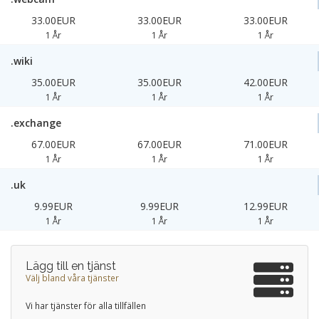
33.00EUR
33.00EUR
33.00EUR
1 År
1 År
1 År
.wiki
35.00EUR
35.00EUR
42.00EUR
1 År
1 År
1 År
.exchange
67.00EUR
67.00EUR
71.00EUR
1 År
1 År
1 År
.uk
9.99EUR
9.99EUR
12.99EUR
1 År
1 År
1 År
Lägg till en tjänst
Välj bland våra tjänster
Vi har tjänster för alla tillfällen