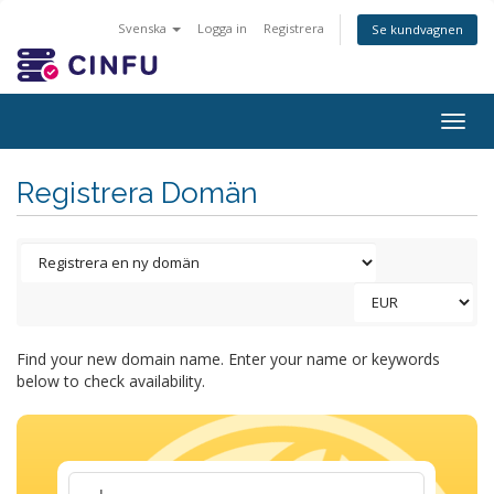
Svenska
Logga in
Registrera
Se kundvagnen
Togg
navig
Registrera Domän
Find your new domain name. Enter your name or keywords
below to check availability.