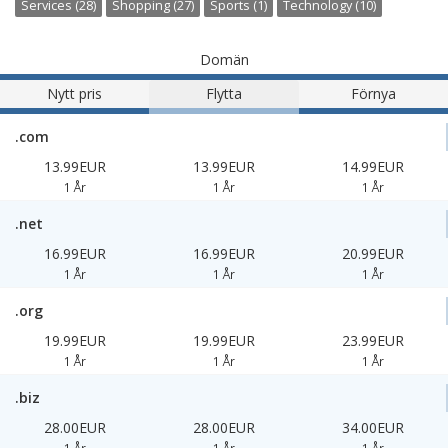
Services (28)
Shopping (27)
Sports (1)
Technology (10)
Domän
Nytt pris
Flytta
Förnya
.com
13.99EUR
13.99EUR
14.99EUR
1 År
1 År
1 År
.net
16.99EUR
16.99EUR
20.99EUR
1 År
1 År
1 År
.org
19.99EUR
19.99EUR
23.99EUR
1 År
1 År
1 År
.biz
28.00EUR
28.00EUR
34.00EUR