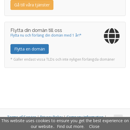
Gå till våra tjänster
Flytta din domän till oss
Flytta nu och förläng din domän med 1 år!*
Flytta en domän
* Gäller endast vissa TLDs och inte nyligen förlängda domäner
Terms of Service
|
Privacy Policy
|
Company Information
|
This website uses cookies to ensure you get the best experience on
Copyright © 2011 - 2026 Closco Ltd. All Rights Reserved.
our website..
Find out more
.
Close