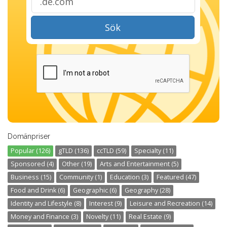
Sök
Domänpriser
Popular (126)
gTLD (136)
ccTLD (59)
Specialty (11)
Sponsored (4)
Other (19)
Arts and Entertainment (5)
Business (15)
Community (1)
Education (3)
Featured (47)
Food and Drink (6)
Geographic (6)
Geography (28)
Identity and Lifestyle (8)
Interest (9)
Leisure and Recreation (14)
Money and Finance (3)
Novelty (11)
Real Estate (9)