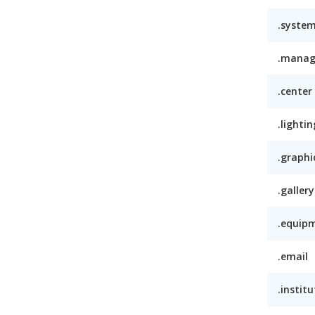
.syste
.mana
.center
.lightin
.graphi
.gallery
.equip
.email
.institu