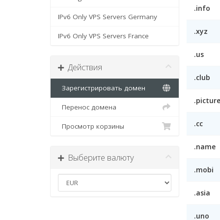
.info
IPv6 Only VPS Servers Germany
.xyz
IPv6 Only VPS Servers France
.us
Действия
.club
Зарегистрировать домен
.pictur
Перенос домена
.cc
Просмотр корзины
.name
Выберите валюту
.mobi
.asia
.uno