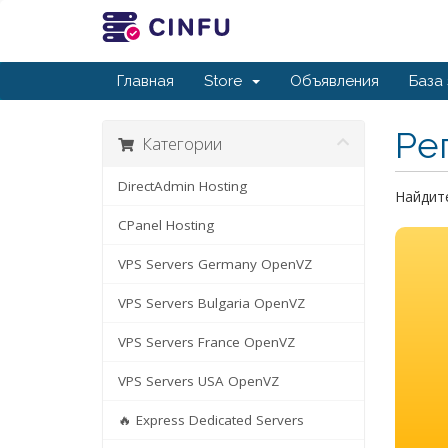
Главная
Store
Объявления
База
Ре
Категории
DirectAdmin Hosting
Найдите
CPanel Hosting
VPS Servers Germany OpenVZ
VPS Servers Bulgaria OpenVZ
VPS Servers France OpenVZ
VPS Servers USA OpenVZ
🔥 Express Dedicated Servers