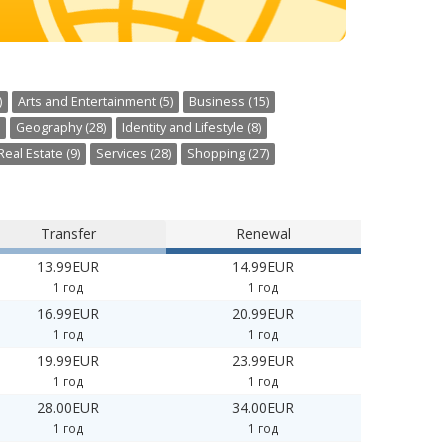
)
Arts and Entertainment (5)
Business (15)
Geography (28)
Identity and Lifestyle (8)
Real Estate (9)
Services (28)
Shopping (27)
Transfer
Renewal
13.99EUR
14.99EUR
1 год
1 год
16.99EUR
20.99EUR
1 год
1 год
19.99EUR
23.99EUR
1 год
1 год
28.00EUR
34.00EUR
1 год
1 год