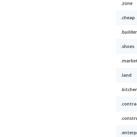
.zone
.cheap
.builder
.shoes
.marke
.land
.kitche
.contra
.constr
.enterp