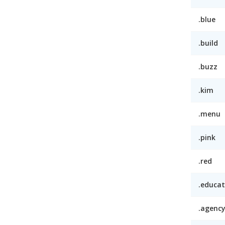
.blue
.build
.buzz
.kim
.menu
.pink
.red
.educat
.agenc