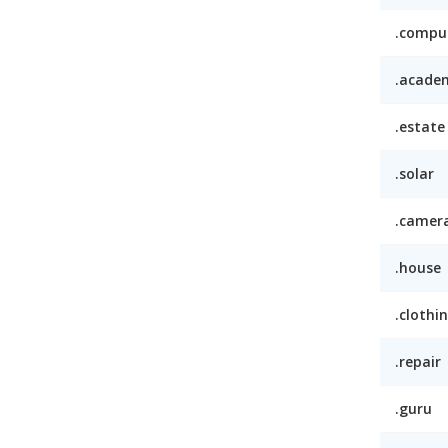
.compu
.acade
.estate
.solar
.camer
.house
.clothi
.repair
.guru