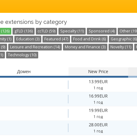
e extensions by category
 (126)
gTLD (136)
ccTLD (59)
Specialty (11)
Sponsored (4)
Other (19
ty (1)
Education (3)
Featured (47)
Food and Drink (6)
Geographic (6)
 (9)
Leisure and Recreation (14)
Money and Finance (3)
Novelty (11)
1)
Technology (10)
Домен
New Price
13.99EUR
1 год
16.99EUR
1 год
19.99EUR
1 год
28.00EUR
1 год