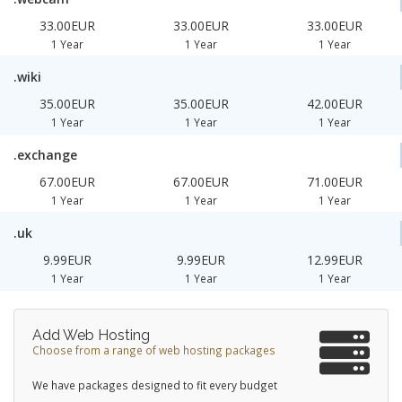
33.00EUR
33.00EUR
33.00EUR
1 Year
1 Year
1 Year
.wiki
35.00EUR
35.00EUR
42.00EUR
1 Year
1 Year
1 Year
.exchange
67.00EUR
67.00EUR
71.00EUR
1 Year
1 Year
1 Year
.uk
9.99EUR
9.99EUR
12.99EUR
1 Year
1 Year
1 Year
Add Web Hosting
Choose from a range of web hosting packages
We have packages designed to fit every budget