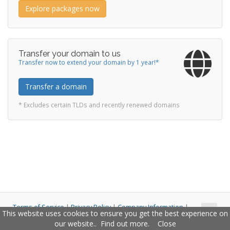
Explore packages now
Transfer your domain to us
Transfer now to extend your domain by 1 year!*
Transfer a domain
* Excludes certain TLDs and recently renewed domains
Terms of Service
|
Privacy Policy
|
Company Information
|
This website uses cookies to ensure you get the best experience on
Copyright © 2011 - 2026 Closco Ltd. All Rights Reserved.
our website..
Find out more
.
Close