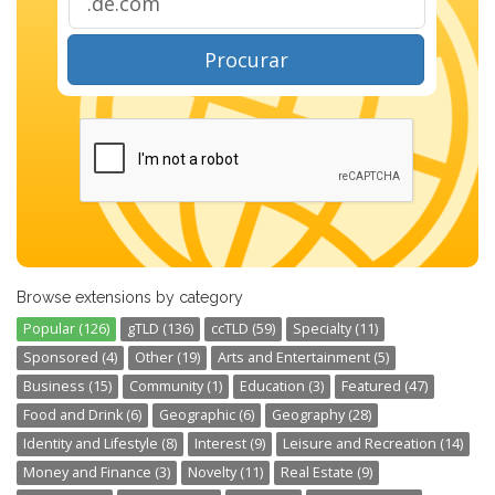
Procurar
Browse extensions by category
Popular (126)
gTLD (136)
ccTLD (59)
Specialty (11)
Sponsored (4)
Other (19)
Arts and Entertainment (5)
Business (15)
Community (1)
Education (3)
Featured (47)
Food and Drink (6)
Geographic (6)
Geography (28)
Identity and Lifestyle (8)
Interest (9)
Leisure and Recreation (14)
Money and Finance (3)
Novelty (11)
Real Estate (9)