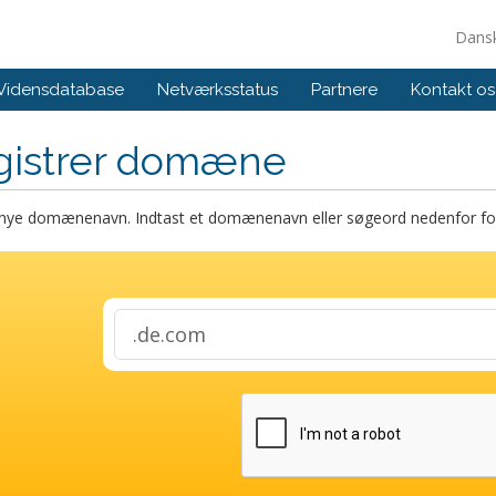
Dans
Vidensdatabase
Netværksstatus
Partnere
Kontakt os
gistrer domæne
t nye domænenavn. Indtast et domænenavn eller søgeord nedenfor for 