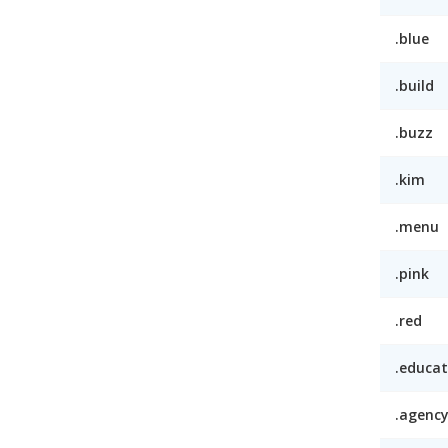
.blue
.build
.buzz
.kim
.menu
.pink
.red
.educat
.agenc