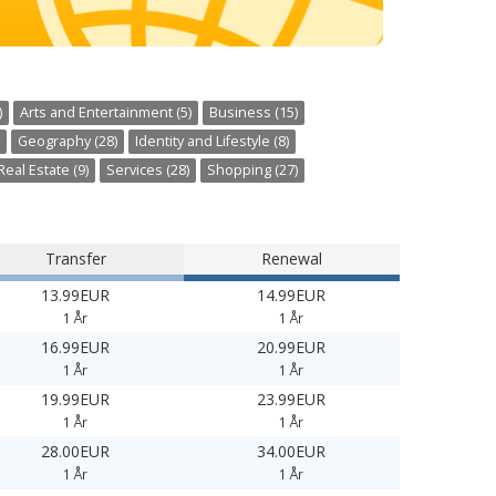
)
Arts and Entertainment (5)
Business (15)
Geography (28)
Identity and Lifestyle (8)
Real Estate (9)
Services (28)
Shopping (27)
Transfer
Renewal
13.99EUR
14.99EUR
1 År
1 År
16.99EUR
20.99EUR
1 År
1 År
19.99EUR
23.99EUR
1 År
1 År
28.00EUR
34.00EUR
1 År
1 År