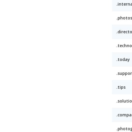
.intern
.photo
.direct
.techno
.today
.suppor
.tips
.soluti
.compa
.photo