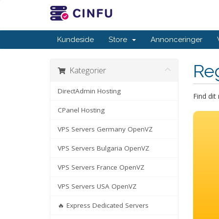
Kundeside
Store
Annonceringer
Re
Kategorier
DirectAdmin Hosting
Find di
CPanel Hosting
VPS Servers Germany OpenVZ
VPS Servers Bulgaria OpenVZ
VPS Servers France OpenVZ
VPS Servers USA OpenVZ
🔥 Express Dedicated Servers