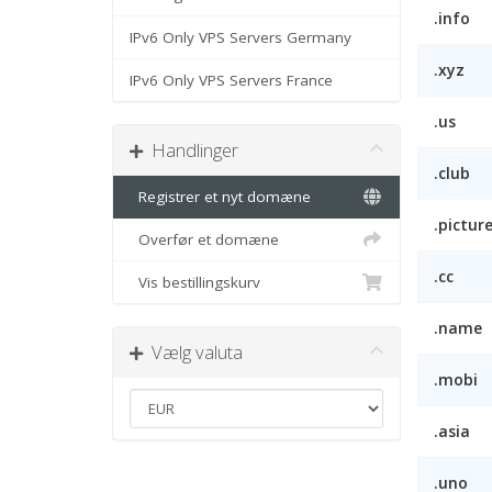
.info
IPv6 Only VPS Servers Germany
.xyz
IPv6 Only VPS Servers France
.us
Handlinger
.club
Registrer et nyt domæne
.pictur
Overfør et domæne
.cc
Vis bestillingskurv
.name
Vælg valuta
.mobi
.asia
.uno