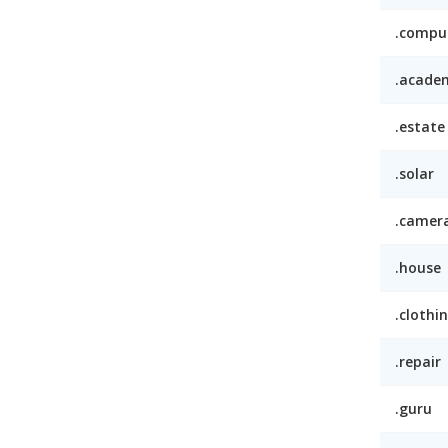
.compu
.acade
.estate
.solar
.camer
.house
.clothi
.repair
.guru