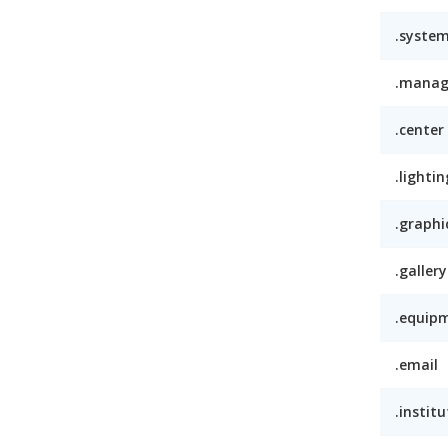
.syste
.mana
.center
.lightin
.graphi
.gallery
.equip
.email
.institu