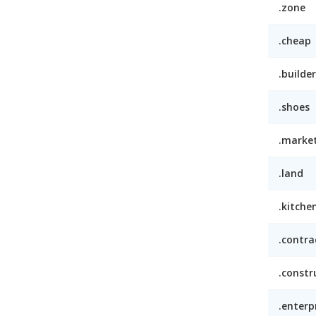
.zone
.cheap
.builder
.shoes
.marke
.land
.kitche
.contra
.constr
.enterp