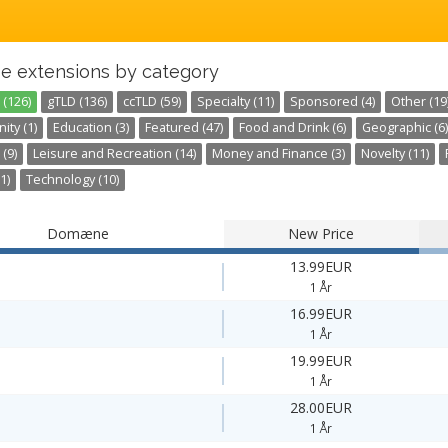
e extensions by category
 (126)
gTLD (136)
ccTLD (59)
Specialty (11)
Sponsored (4)
Other (19
ty (1)
Education (3)
Featured (47)
Food and Drink (6)
Geographic (6)
 (9)
Leisure and Recreation (14)
Money and Finance (3)
Novelty (11)
1)
Technology (10)
Domæne
New Price
13.99EUR
1 År
16.99EUR
1 År
19.99EUR
1 År
28.00EUR
1 År