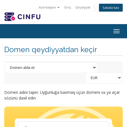
Azerbaijani
Giriş
Qeydiyyat
Səbətə bax
Togg
navig
Domen qeydiyyatdan keçir
Domen adını tapın. Uyğunluğa baxmaq üçün domeni və ya açar
sözünü daxil edin.