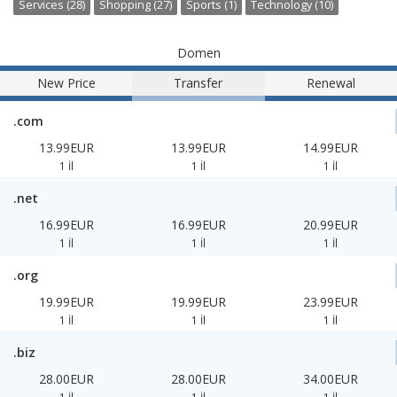
Services (28)
Shopping (27)
Sports (1)
Technology (10)
Domen
New Price
Transfer
Renewal
.com
13.99EUR
13.99EUR
14.99EUR
1 İl
1 İl
1 İl
.net
16.99EUR
16.99EUR
20.99EUR
1 İl
1 İl
1 İl
.org
19.99EUR
19.99EUR
23.99EUR
1 İl
1 İl
1 İl
.biz
28.00EUR
28.00EUR
34.00EUR