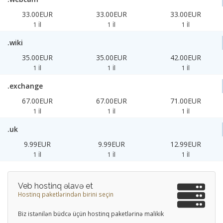
33.00EUR
33.00EUR
33.00EUR
1 İl
1 İl
1 İl
.wiki
35.00EUR
35.00EUR
42.00EUR
1 İl
1 İl
1 İl
.exchange
67.00EUR
67.00EUR
71.00EUR
1 İl
1 İl
1 İl
.uk
9.99EUR
9.99EUR
12.99EUR
1 İl
1 İl
1 İl
Veb hostinq əlavə et
Hostinq paketlərindən birini seçin
Biz istənilən büdcə üçün hostinq paketlərinə malikik