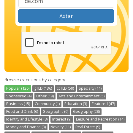
Axtar
Browse extensions by category
Popular (126)
gTLD (136)
ccTLD (59)
Specialty (11)
Sponsored (4)
Other (19)
Arts and Entertainment (5)
Business (15)
Community (1)
Education (3)
Featured (47)
Food and Drink (6)
Geographic (6)
Geography (28)
Identity and Lifestyle (8)
Interest (9)
Leisure and Recreation (14)
Money and Finance (3)
Novelty (11)
Real Estate (9)