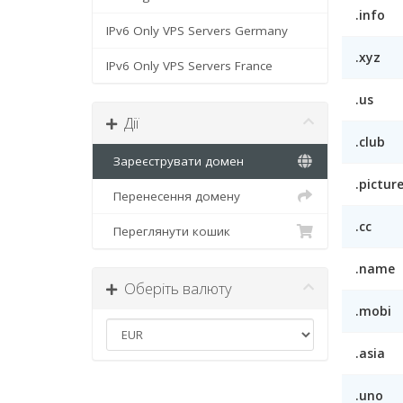
.info
IPv6 Only VPS Servers Germany
.xyz
IPv6 Only VPS Servers France
.us
Дії
.club
Зареєструвати домен
.pictur
Перенесення домену
.cc
Переглянути кошик
.name
Оберіть валюту
.mobi
.asia
.uno