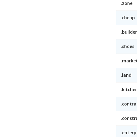
.zone
.cheap
.builder
.shoes
.marke
.land
.kitche
.contra
.constr
.enterp