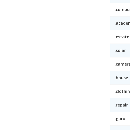
.compu
.acade
.estate
.solar
.camer
.house
.clothi
.repair
.guru