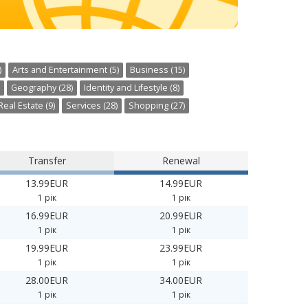
)
Arts and Entertainment (5)
Business (15)
Geography (28)
Identity and Lifestyle (8)
Real Estate (9)
Services (28)
Shopping (27)
Transfer
Renewal
13.99EUR
14.99EUR
1 рік
1 рік
16.99EUR
20.99EUR
1 рік
1 рік
19.99EUR
23.99EUR
1 рік
1 рік
28.00EUR
34.00EUR
1 рік
1 рік