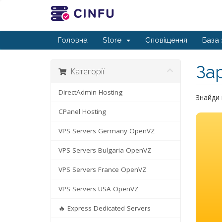
Головна
Store
Сповіщення
База 
За
Категорії
DirectAdmin Hosting
Знайди 
CPanel Hosting
VPS Servers Germany OpenVZ
VPS Servers Bulgaria OpenVZ
VPS Servers France OpenVZ
VPS Servers USA OpenVZ
🔥 Express Dedicated Servers