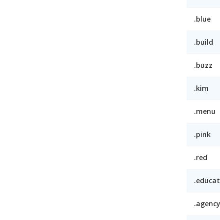
.blue
.build
.buzz
.kim
.menu
.pink
.red
.educat
.agenc