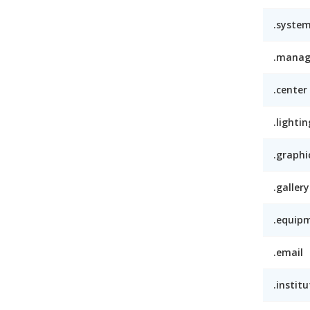
.syste
.mana
.center
.lightin
.graphi
.gallery
.equip
.email
.institu