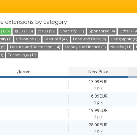
e extensions by category
 (126)
gTLD (136)
ccTLD (59)
Specialty (11)
Sponsored (4)
Other (19
ty (1)
Education (3)
Featured (47)
Food and Drink (6)
Geographic (6)
 (9)
Leisure and Recreation (14)
Money and Finance (3)
Novelty (11)
1)
Technology (10)
Домен
New Price
13.99EUR
1 рік
16.99EUR
1 рік
19.99EUR
1 рік
28.00EUR
1 рік