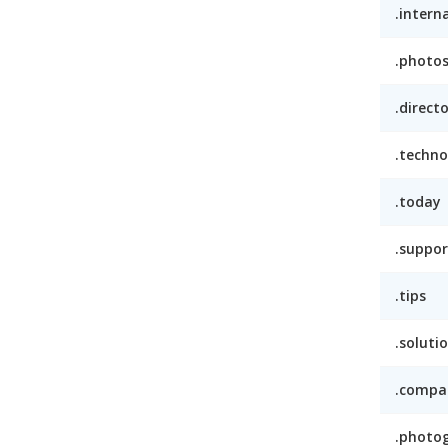
.intern
.photo
.direct
.techno
.today
.suppor
.tips
.soluti
.compa
.photo