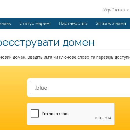
Українська
знань
Статус мережі
Партнерство
Зв'язок з нами
реєструвати домен
новий домен. Введіть им'я чи ключове слово та перевірь доступн