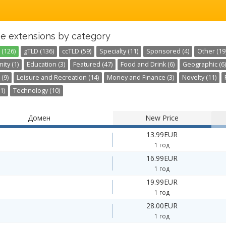
e extensions by category
 (126)
gTLD (136)
ccTLD (59)
Specialty (11)
Sponsored (4)
Other (19
ty (1)
Education (3)
Featured (47)
Food and Drink (6)
Geographic (6)
 (9)
Leisure and Recreation (14)
Money and Finance (3)
Novelty (11)
1)
Technology (10)
Домен
New Price
13.99EUR
1 год
16.99EUR
1 год
19.99EUR
1 год
28.00EUR
1 год