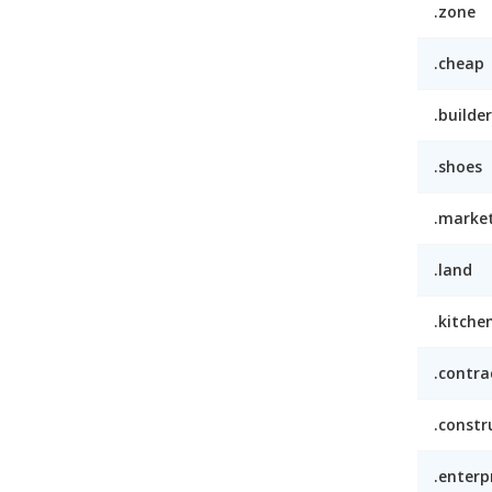
.zone
.cheap
.builder
.shoes
.marke
.land
.kitche
.contra
.constr
.enterp