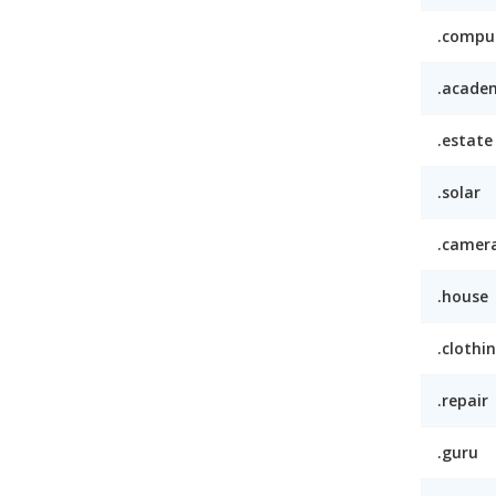
.compu
.acade
.estate
.solar
.camer
.house
.clothi
.repair
.guru