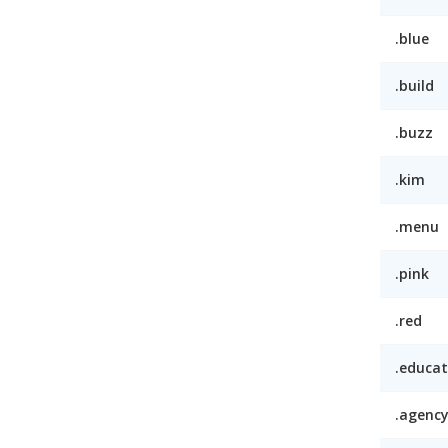
.blue
.build
.buzz
.kim
.menu
.pink
.red
.educat
.agenc