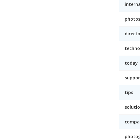
.intern
.photo
.direct
.techno
.today
.suppor
.tips
.soluti
.compa
.photo