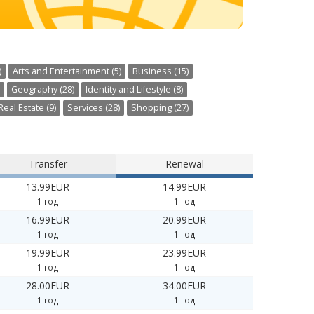
)
Arts and Entertainment (5)
Business (15)
Geography (28)
Identity and Lifestyle (8)
Real Estate (9)
Services (28)
Shopping (27)
Transfer
Renewal
13.99EUR
14.99EUR
1 год
1 год
16.99EUR
20.99EUR
1 год
1 год
19.99EUR
23.99EUR
1 год
1 год
28.00EUR
34.00EUR
1 год
1 год