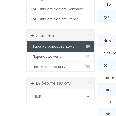
.info
IPv6 Only VPS Servers Germany
.xyz
IPv6 Only VPS Servers France
.us
Действия
.club
Зарегистрировать домен
.pictur
Перенос домена
.cc
Просмотр корзины
.name
Выберите валюту
.mobi
.asia
.uno