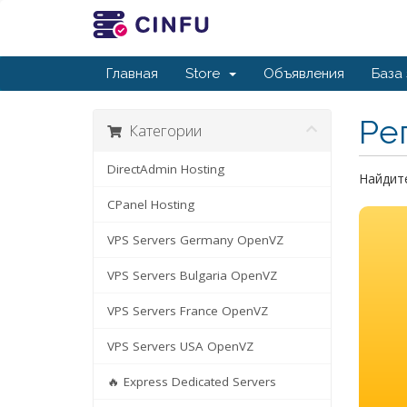
Главная
Store
Объявления
База
Ре
Категории
DirectAdmin Hosting
Найдите
CPanel Hosting
VPS Servers Germany OpenVZ
VPS Servers Bulgaria OpenVZ
VPS Servers France OpenVZ
VPS Servers USA OpenVZ
🔥 Express Dedicated Servers