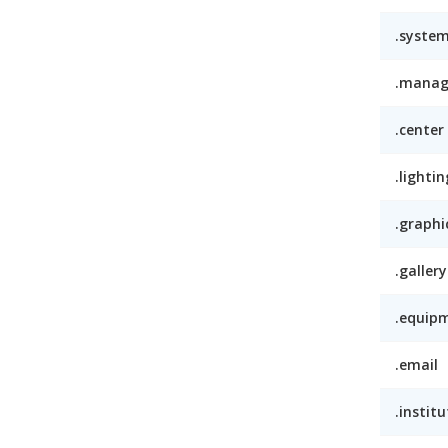
.syste
.mana
.center
.lightin
.graphi
.gallery
.equip
.email
.institu